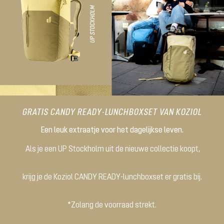
GRATIS CANDY READY-LUNCHBOXSET VAN KOZIOL
Een leuk extraatje voor het dagelijkse leven.
Als je een UP Stockholm uit de nieuwe collectie koopt,
krijg je de Koziol CANDY READY-lunchboxset er gratis bij.
*Zolang de voorraad strekt.