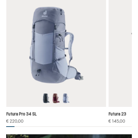
black
cassis-ashrose
polar-bluejay
Futura Pro 34 SL
Futura 23
€ 220,00
€ 145,00