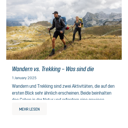
Wandern vs. Trekking – Was sind die
Unterschiede?
1 January 2025
Wandern und Trekking sind zwei Aktivitäten, die auf den
ersten Blick sehr ähnlich erscheinen. Beide beinhalten
das Gehen in der Natur und erfordern eine gewisse
körperliche Fitness...
MEHR LESEN