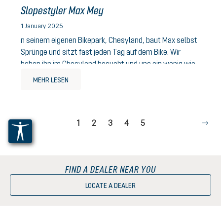
Slopestyler Max Mey
1 January 2025
n seinem eigenen Bikepark, Chesyland, baut Max selbst
Sprünge und sitzt fast jeden Tag auf dem Bike. Wir
haben ihn im Chesyland besucht und uns ein wenig wie
Peter Pan im Nimmerlan...
MEHR LESEN
Page
Page
Page
Page
Page
1
2
3
4
5
FIND A DEALER NEAR YOU
LOCATE A DEALER