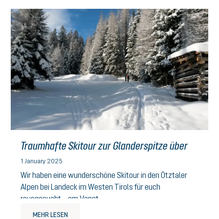
Traumhafte Skitour zur Glanderspitze über
Gogles Alm
1 January 2025
Wir haben eine wunderschöne Skitour in den Ötztaler
Alpen bei Landeck im Westen Tirols für euch
rausgesucht – am Venet.
MEHR LESEN