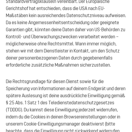
Standardvertragsklauseln vereinbart. Der Europäische
Gerichtshof hat entschieden, dass die USA nach EU-
Maßstäben kein ausreichendes Datenschutzniveau aufweisen.
Da es keine Angemessenheitsentscheidung oder geeignete
Garantien gibt, könnten deine Daten daher von US-Behörden zu
Kontroll- und Überwachungszwecken verarbeitet werden –
möglicherweise ohne Rechtsmittel. Wann immer möglich,
stehen wir mit dem Dienstleister in Kontakt, um den Schutz
deiner personenbezogenen Daten durch gegebenenfalls
erforderliche zusätzliche Maßnahmen sicherzustellen.
Die Rechtsgrundlage für diesen Dienst sowie für die
Speicherung von Informationen auf deinem Endgerät und deren
spätere Auslesung ist deine ausdrückliche Einwilligung gemäß
§ 25 Abs. 1 Satz 1 des Teledienstedatenschutzgesetzes
(TDDDG). Du kannst diese Einwilligung jederzeit widerrufen,
indem du die Cookies in deinen Browsereinstellungen oder in
unserem Cookie-Einwilligungsmanager deaktivierst (bitte
beachte, dass die Einwilligung nicht rückwirkend widerrufen