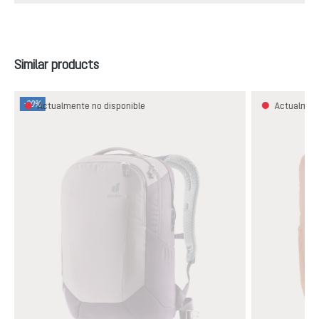
Omitir la galería de productos
Similar products
-30%
Actualmente no disponible
Actualment