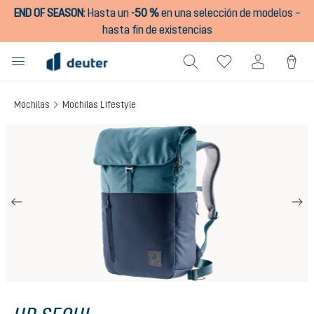
END OF SEASON
:
Hasta un
-50 %
en una selección de modelos –
enido principal
hasta fin de existencias
Mochilas
Mochilas Lifestyle
Omitir galería de imágenes