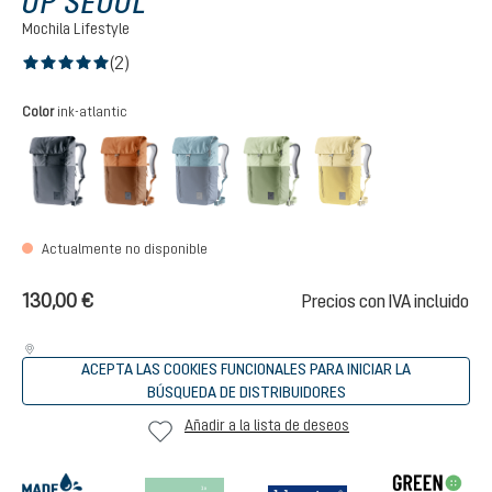
UP SEOUL
Mochila Lifestyle
(2)
Calificación promedio de 5 de 5 estrellas
Seleccione
Color
ink-atlantic
black
mocha-pecan
ink-atlantic
grove-mineral
turmeric-ginger
(Esta opción no está disponible en este 
(Esta opción no es
Actualmente no disponible
130,00 €
Precios con IVA incluido
ACEPTA LAS COOKIES FUNCIONALES PARA INICIAR LA
BÚSQUEDA DE DISTRIBUIDORES
Añadir a la lista de deseos