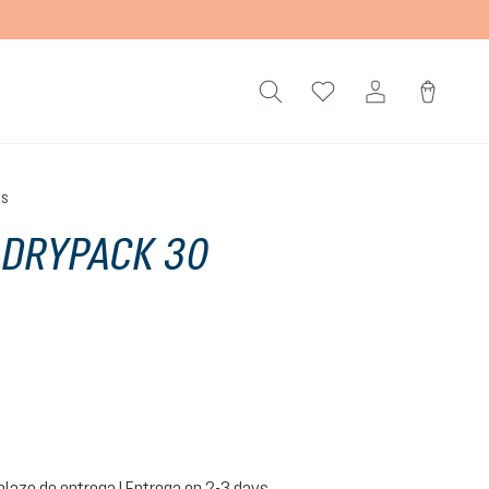
es
 DRYPACK 30
te
plazo de entrega | Entrega en 2-3 days