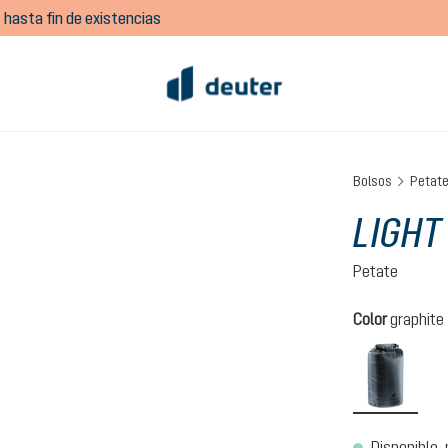
 hasta fin de existencias
Bolsos
Petat
LIGHT
Petate
Seleccione
Color
graphite
graphi
Disponible, 