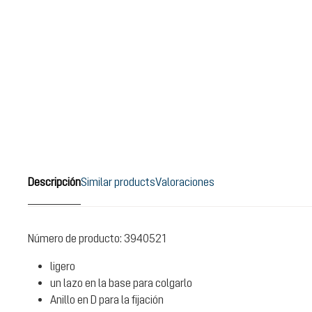
Descripción
Similar products
Valoraciones
Número de producto:
3940521
ligero
un lazo en la base para colgarlo
Anillo en D para la fijación