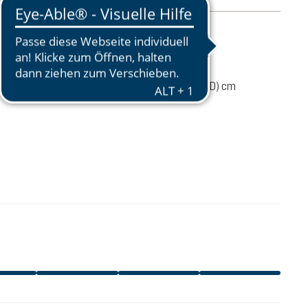
l producto
80 g
45 / 31 / 21 (L x W x D) cm
32,00 €
A LA CESTA
Precios con IVA incluido