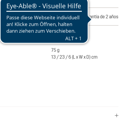
nes en 30 días
Garantía de 2 años
l producto
75 g
13 / 23 / 6 (L x W x D) cm
18,00 €
A LA CESTA
Precios con IVA incluido