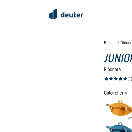
Bolsos
Riñon
JUNIO
Riñonera
(1
Calificación prom
Seleccione
Color
cherry