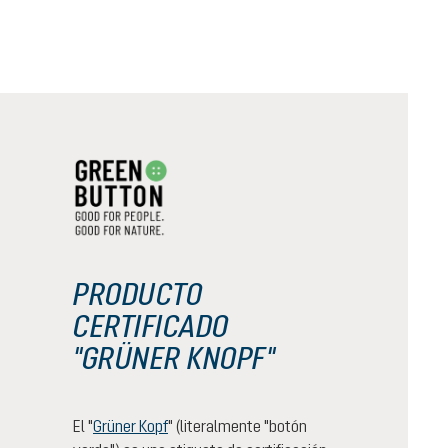
PRODUCTO
CERTIFICADO
"GRÜNER KNOPF"
El "
Grüner Kopf
" (literalmente "botón