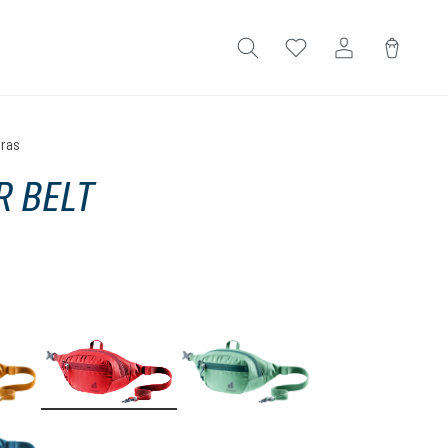
eras
R BELT
)
edio de 5 de 5 estrellas
amber
cherry
spearmint
wave