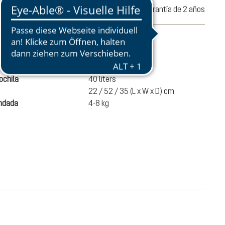
nes en 30 días
Garantía de 2 años
l producto
1200 g
chila
40 liters
22 / 52 / 35 (L x W x D) cm
ndada
4-8 kg
140,00 €
A LA CESTA
Precios con IVA incluido