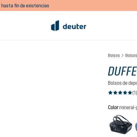
 hasta fin de existencias
Bolsos
Bolsos
DUFFE
Bolsos de dep
(1
Calificación prom
Seleccione
Color
mineral-
bl