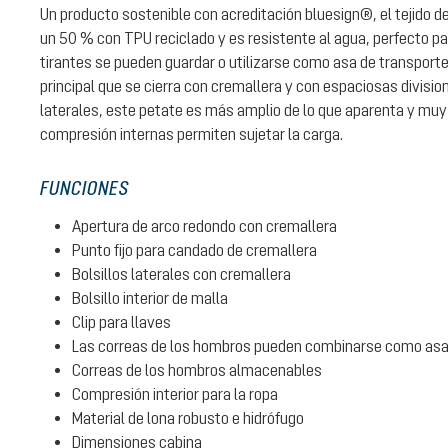
Un producto sostenible con acreditación bluesign®, el tejido d
un 50 % con TPU reciclado y es resistente al agua, perfecto pa
tirantes se pueden guardar o utilizarse como asa de transpor
principal que se cierra con cremallera y con espaciosas division
laterales, este petate es más amplio de lo que aparenta y muy 
compresión internas permiten sujetar la carga.
FUNCIONES
Apertura de arco redondo con cremallera
Punto fijo para candado de cremallera
Bolsillos laterales con cremallera
Bolsillo interior de malla
Clip para llaves
Las correas de los hombros pueden combinarse como asa 
Correas de los hombros almacenables
Compresión interior para la ropa
Material de lona robusto e hidrófugo
Dimensiones cabina