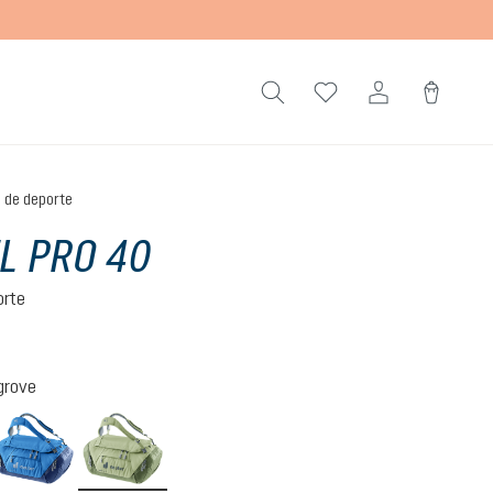
 de deporte
L PRO 40
orte
)
edio de 5 de 5 estrellas
grove
ack
neptune-nightblue
mineral-grove