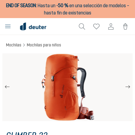
END OF SEASON
:
Hasta un
-50 %
en una selección de modelos –
enido principal
hasta fin de existencias
Mochilas
Mochilas para niños
Omitir galería de imágenes