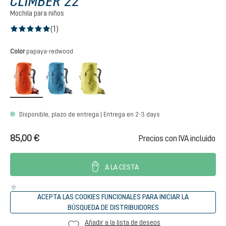
CLIMBER 22
Mochila para niños
(1)
Calificación promedio de 5 de 5 estrellas
Seleccione
Color
papaya-redwood
papaya-redwood
wave-ink
sprout-linden
Disponible, plazo de entrega | Entrega en 2-3 days
85,00 €
Precios con IVA incluido
A LA CESTA
ACEPTA LAS COOKIES FUNCIONALES PARA INICIAR LA
BÚSQUEDA DE DISTRIBUIDORES
Añadir a la lista de deseos