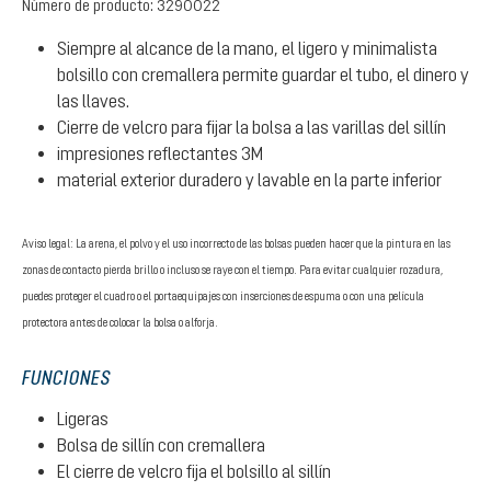
Número de producto:
3290022
Siempre al alcance de la mano, el ligero y minimalista
bolsillo con cremallera permite guardar el tubo, el dinero y
las llaves.
Cierre de velcro para fijar la bolsa a las varillas del sillín
impresiones reflectantes 3M
material exterior duradero y lavable en la parte inferior
Aviso legal: La arena, el polvo y el uso incorrecto de las bolsas pueden hacer que la pintura en las
zonas de contacto pierda brillo o incluso se raye con el tiempo. Para evitar cualquier rozadura,
puedes proteger el cuadro o el portaequipajes con inserciones de espuma o con una película
protectora antes de colocar la bolsa o alforja.
FUNCIONES
Ligeras
Bolsa de sillín con cremallera
El cierre de velcro fija el bolsillo al sillín