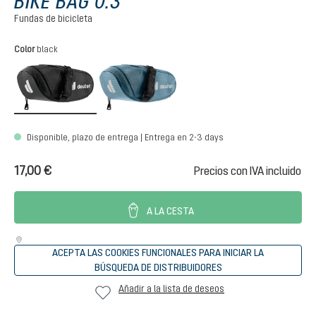
BIKE BAG 0.3
Fundas de bicicleta
Seleccione
Color
black
black
atlantic
Disponible, plazo de entrega | Entrega en 2-3 days
17,00 €
Precios con IVA incluido
A LA CESTA
ACEPTA LAS COOKIES FUNCIONALES PARA INICIAR LA
BÚSQUEDA DE DISTRIBUIDORES
Añadir a la lista de deseos