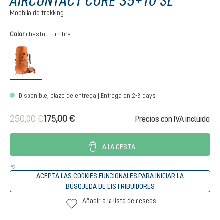
AIRCONTACT CORE 35+10 SL
Mochila de trekking
Seleccione
Color
chestnut-umbra
chestnut-umbra
Disponible, plazo de entrega | Entrega en 2-3 days
250,00 €
175,00 €
Precios con IVA incluido
A LA CESTA
ACEPTA LAS COOKIES FUNCIONALES PARA INICIAR LA
BÚSQUEDA DE DISTRIBUIDORES
Añadir a la lista de deseos