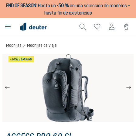
END OF SEASON
:
Hasta un
-50 %
en una selección de modelos –
enido principal
hasta fin de existencias
Mochilas
Mochilas de viaje
Omitir galería de imágenes
CORTE FEMININO