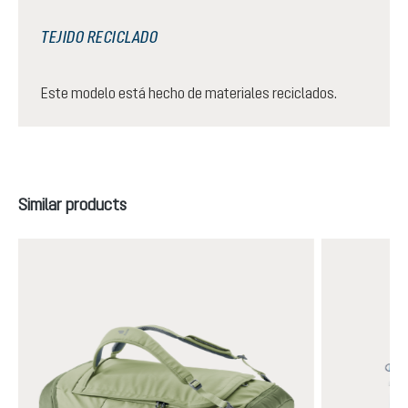
TEJIDO RECICLADO
Este modelo está hecho de materiales reciclados.
Omitir la galería de productos
Similar products