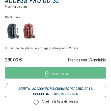
ACCESS PRO 60 SL
Mochila de viaje
Seleccione
Color
black
black
caspia-raisin
Disponible, plazo de entrega | Entrega en 2-3 days
280,00 €
Precios con IVA incluido
A LA CESTA
ACEPTA LAS COOKIES FUNCIONALES PARA INICIAR LA
BÚSQUEDA DE DISTRIBUIDORES
Añadir a la lista de deseos