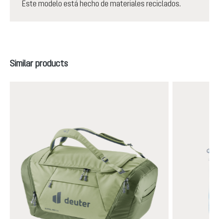
Este modelo está hecho de materiales reciclados.
Omitir la galería de productos
Similar products