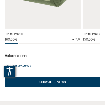
Duffel Pro 90
Duffel Pro Pack
160,00 €
150,00 €
3,0
Calificación promedio 
Valoraciones
0 DE 0 VALORACIONES
SHOW ALL REVIEWS