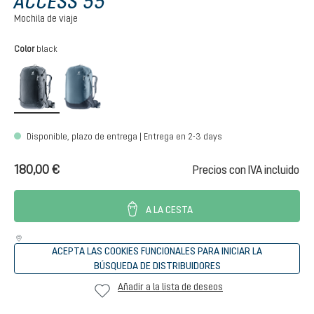
ACCESS 55
Mochila de viaje
Seleccione
Color
black
black
atlantic-ink
Disponible, plazo de entrega | Entrega en 2-3 days
180,00 €
Precios con IVA incluido
A LA CESTA
ACEPTA LAS COOKIES FUNCIONALES PARA INICIAR LA
BÚSQUEDA DE DISTRIBUIDORES
Añadir a la lista de deseos