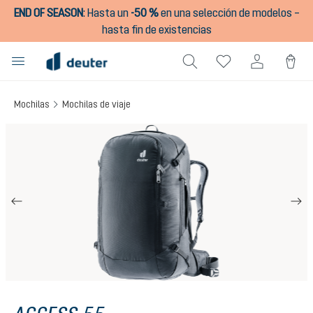
END OF SEASON
:
Hasta un
-50 %
en una selección de modelos –
enido principal
hasta fin de existencias
Mochilas
Mochilas de viaje
Omitir galería de imágenes