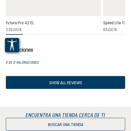
Futura Pro 42 EL
Speed Lite 13
(1)
235,00 €
65,00 €
ación promedio de 5 de 5 estrellas
Valoraciones
0 DE 0 VALORACIONES
SHOW ALL REVIEWS
ENCUENTRA UNA TIENDA CERCA DE TI
BUSCAR UNA TIENDA