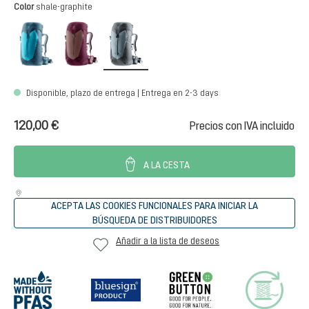
Seleccione
Color
shale-graphite
lagoon-atlantic
ashrose-cassis
shale-graphite
Disponible, plazo de entrega | Entrega en 2-3 days
120,00 €
Precios con IVA incluido
A LA CESTA
ACEPTA LAS COOKIES FUNCIONALES PARA INICIAR LA
BÚSQUEDA DE DISTRIBUIDORES
Añadir a la lista de deseos