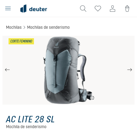
enido principal
Mochilas
Mochilas de senderismo
Omitir galería de imágenes
CORTE FEMININO
AC LITE 28 SL
Mochila de senderismo