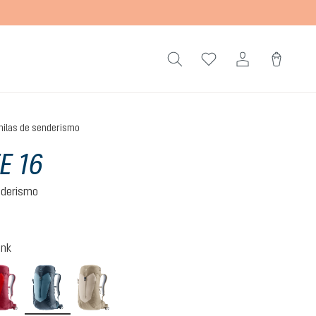
ilas de senderismo
E 16
nderismo
)
edio de 5 de 5 estrellas
ink
cherry-masala
atlantic-ink
alu-greystone