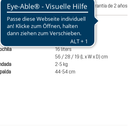
nes en 30 días
Garantía de 2 años
l producto
870 g
chila
16 liters
56 / 28 / 19 (L x W x D) cm
ndada
2-5 kg
spalda
44-54 cm
100,00 €
A LA CESTA
Precios con IVA incluido