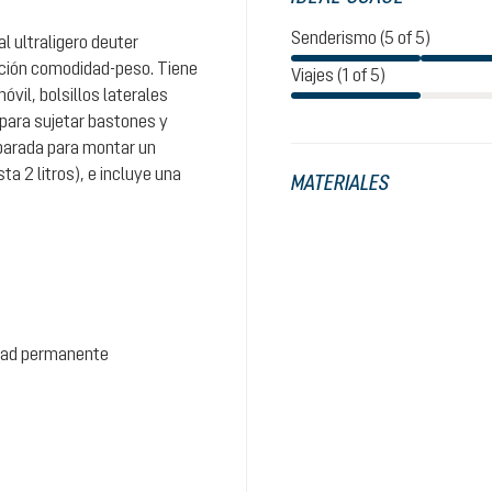
Senderismo (5 of 5)
l ultraligero deuter
ación comodidad-peso. Tiene
Viajes (1 of 5)
óvil, bolsillos laterales
para sujetar bastones y
eparada para montar un
a 2 litros), e incluye una
MATERIALES
idad permanente