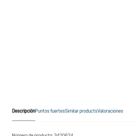
Descripción
Puntos fuertes
Similar products
Valoraciones
Número de producto:
3420624