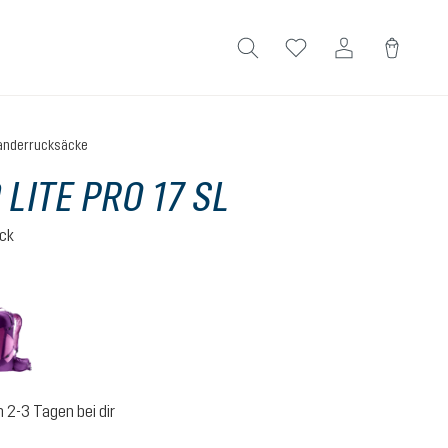
nderrucksäcke
 LITE PRO 17 SL
ck
en
k
lotus-mystic
n 2-3 Tagen bei dir