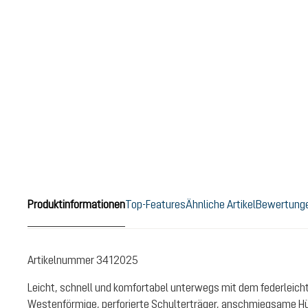
Produktinformationen
Top-Features
Ähnliche Artikel
Bewertung
Artikelnummer
3412025
Leicht, schnell und komfortabel unterwegs mit dem federleich
Westenförmige, perforierte Schulterträger, anschmiegsame Hü