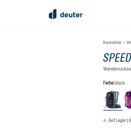
Rucksäcke
Wa
SPEED
Wanderrucksa
auswähl
Farbe
black
blac
Auf Lager | I