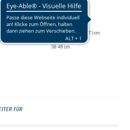
ationen
610 g
umen
17 Liter
48 / 26 / 18 (H x B x T) cm
fehlung
6-10 kg
38-48 cm
129,90 CHF
IN DEN WARENKORB
inkl. MwSt.
EITER FÜR