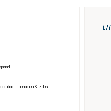
LI
npanel.
 und den körpernahen Sitz des