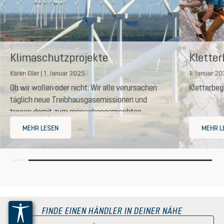
Klimaschutzprojekte
Kletter
unterstützen
Karen Eller | 1. Januar 2025
1. Januar 2
Ob wir wollen oder nicht: Wir alle verursachen
Kletterbegr
täglich neue Treibhausgasemissionen und
tragen damit zum menschengemachten
Klimawandel bei.
MEHR LESEN
MEHR L
FINDE EINEN HÄNDLER IN DEINER NÄHE