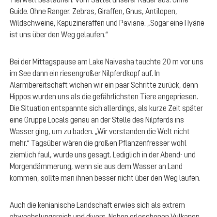
Guide. Ohne Ranger. Zebras, Giraffen, Gnus, Antilopen,
Wildschweine, Kapuzineraffen und Paviane. „Sogar eine Hyäne
ist uns über den Weg gelaufen.“
Bei der Mittagspause am Lake Naivasha tauchte 20 m vor uns
im See dann ein riesengroßer Nilpferdkopf auf. In
Alarmbereitschaft wichen wir ein paar Schritte zurück, denn
Hippos wurden uns als die gefährlichsten Tiere angepriesen.
Die Situation entspannte sich allerdings, als kurze Zeit später
eine Gruppe Locals genau an der Stelle des Nilpferds ins
Wasser ging, um zu baden. „Wir verstanden die Welt nicht
mehr.“ Tagsüber wären die großen Pflanzenfresser wohl
ziemlich faul, wurde uns gesagt. Lediglich in der Abend- und
Morgendämmerung, wenn sie aus dem Wasser an Land
kommen, sollte man ihnen besser nicht über den Weg laufen.
Auch die kenianische Landschaft erwies sich als extrem
abwechslungsreich und divers. Neben erloschenen Vulkanen,