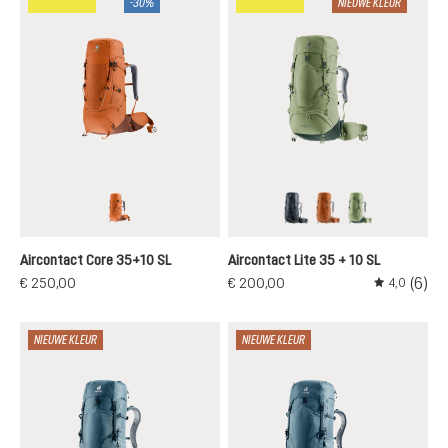
-30%
NIEUWE KLEUR
chestnut-umbra
black-graphite
pecan-mocha
grove-ivy
Aircontact Core 35+10 SL
Aircontact Lite 35 + 10 SL
(6)
€ 250,00
€ 200,00
4,0
Gemiddelde 
NIEUWE KLEUR
NIEUWE KLEUR