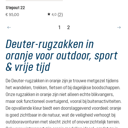
Stepout 22
(2)
€ 95,00
4,0
Gemiddelde waardering van 4 van 5 sterren
Pagina
Pagina
1
2
Deuter-rugzakken in
oranje voor outdoor, sport
& vrije tijd
De Deuter-rugzakken in oranje zijn je trouwe metgezel tijdens
het wandelen, trekken, fietsen of bij dagelijkse boodschappen.
Onze rugzakken in oranje zijn niet alleen echte blikvangers,
maar ook functioneel overtuigend, vooral bij buitenactiviteiten.
De opvallende kleur biedt een doorslaggevend voordeel: oranje
is goed zichtbaar in de natuur, wat de veiligheid verhoogt bij
outdooravonturen met slecht zicht of onoverzichtelijk terrein.