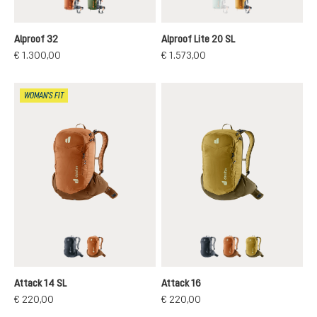
chestnut-black
khaki-black
jade-black
cinnamon-black
(Deze optie is momentee
Alproof 32
Alproof Lite 20 SL
€ 1.300,00
€ 1.573,00
WOMAN'S FIT
black
mocha-pecan
black
mocha-pecan
nori-kelp
Attack 14 SL
Attack 16
€ 220,00
€ 220,00