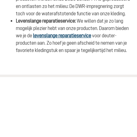
en ontlasten zo het milieu: De DWR-impregnering zorgt
toch voor de waterafstotende functie van onze kleding.
Levenslange reparatieservice:
We willen dat je zo lang
mogelijk plezier hebt van onze producten. Daarom bieden
we je de
levenslange reparatieservice
voor deuter-
producten aan. Zo hoef je geen afscheid te nemen van je
favoriete kledingstuk en spaar je tegelijkertijd het milieu.
ZOEK EEN DEALER BIJ JOU IN DE BUURT
NAAR DE DEALERZOEKER
Service