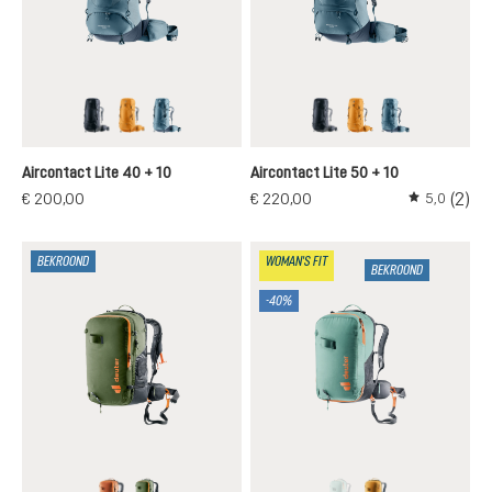
black-graphite
amber-maple
atlantic-ink
black-graphite
amber-maple
atlantic-ink
Aircontact Lite 40 + 10
Aircontact Lite 50 + 10
(2)
€ 200,00
€ 220,00
5,0
Gemiddelde 
BEKROOND
WOMAN'S FIT
BEKROOND
-40%