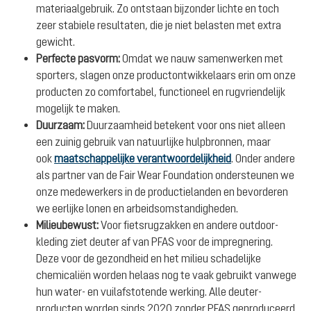
materiaalgebruik. Zo ontstaan bijzonder lichte en toch
zeer stabiele resultaten, die je niet belasten met extra
gewicht.
Perfecte pasvorm:
Omdat we nauw samenwerken met
sporters, slagen onze productontwikkelaars erin om onze
producten zo comfortabel, functioneel en rugvriendelijk
mogelijk te maken.
Duurzaam:
Duurzaamheid betekent voor ons niet alleen
een zuinig gebruik van natuurlijke hulpbronnen, maar
ook
maatschappelijke verantwoordelijkheid
. Onder andere
als partner van de Fair Wear Foundation ondersteunen we
onze medewerkers in de productielanden en bevorderen
we eerlijke lonen en arbeidsomstandigheden.
Milieubewust:
Voor fietsrugzakken en andere outdoor-
kleding ziet deuter af van PFAS voor de impregnering.
Deze voor de gezondheid en het milieu schadelijke
chemicaliën worden helaas nog te vaak gebruikt vanwege
hun water- en vuilafstotende werking. Alle deuter-
producten worden sinds 2020 zonder PFAS geproduceerd