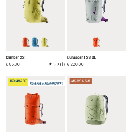
papaya-redwood
wave-ink
sprout-linden
papaya-redwood
Climber 22
Durascent 28 SL
(1)
€ 85,00
€ 220,00
5,0
Gemiddelde waardering van 5 van 5 sterren
WOMAN'S FIT
NIEUWE KLEUR
REGENBESCHERMING IPX4