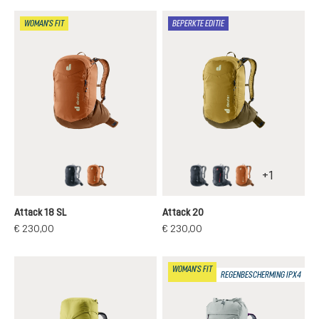
WOMAN'S FIT
BEPERKTE EDITIE
+
1
black
mocha-pecan
black
atherton
mocha-pecan
Attack 18 SL
Attack 20
€ 230,00
€ 230,00
WOMAN'S FIT
REGENBESCHERMING IPX4