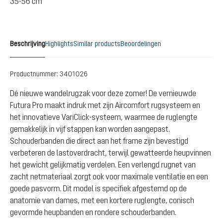
35-56 cm
Beschrijving
Highlights
Similar products
Beoordelingen
Productnummer:
3401026
Dé nieuwe wandelrugzak voor deze zomer! De vernieuwde
Futura Pro maakt indruk met zijn Aircomfort rugsysteem en
het innovatieve VariClick-systeem, waarmee de ruglengte
gemakkelijk in vijf stappen kan worden aangepast.
Schouderbanden die direct aan het frame zijn bevestigd
verbeteren de lastoverdracht, terwijl gewatteerde heupvinnen
het gewicht gelijkmatig verdelen. Een verlengd rugnet van
zacht netmateriaal zorgt ook voor maximale ventilatie en een
goede pasvorm. Dit model is specifiek afgestemd op de
anatomie van dames, met een kortere ruglengte, conisch
gevormde heupbanden en rondere schouderbanden.