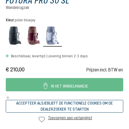
FUTURA PRO 30 SL
Wandelrugzak
Selecteer
Kleur
polar-bluejay
black
cassis-ashrose
polar-bluejay
Beschikbaar, levertijd | Levering binnen 2-3 days
€ 210,00
Prijzen incl. BTW en
IN HET WINKELMANDJE
ACCEPTEER ALSJEBLIEFT DE FUNCTIONELE COOKIES OM DE
DEALERZOEKER TE STARTEN
Toevoegen aan verlanglijst