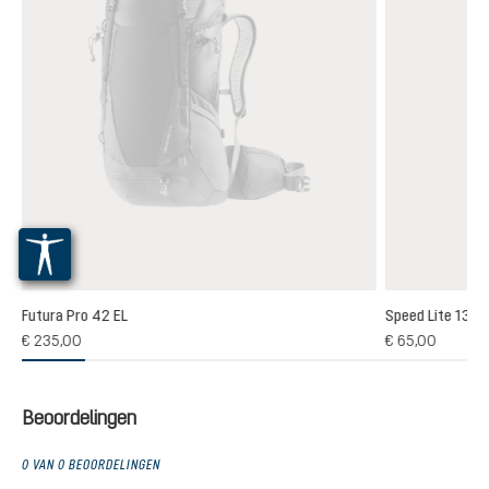
Futura Pro 42 EL
Speed Lite 13
(1)
€ 235,00
€ 65,00
elde waardering van 5 van 5 sterren
Beoordelingen
0 VAN 0 BEOORDELINGEN