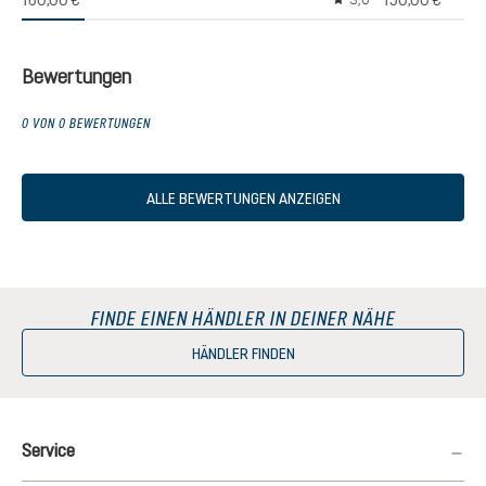
160,00 €
150,00 €
3,0
Durchschnittliche Bew
Bewertungen
0 VON 0 BEWERTUNGEN
ALLE BEWERTUNGEN ANZEIGEN
FINDE EINEN HÄNDLER IN DEINER NÄHE
HÄNDLER FINDEN
Service