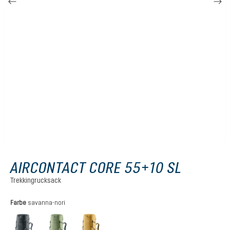
AIRCONTACT CORE 55+10 SL
Trekkingrucksack
auswählen
Farbe
savanna-nori
graphite
grove-ivy
savanna-nori