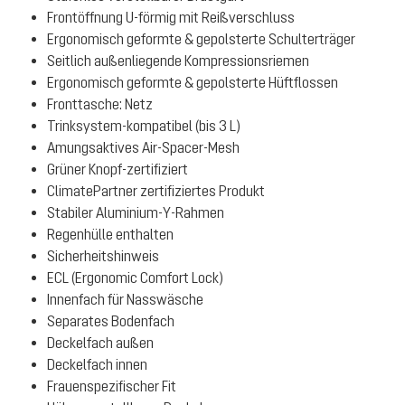
Frontöffnung U-förmig mit Reißverschluss
Ergonomisch geformte & gepolsterte Schulterträger
Seitlich außenliegende Kompressionsriemen
Ergonomisch geformte & gepolsterte Hüftflossen
Fronttasche: Netz
Trinksystem-kompatibel (bis 3 L)
Amungsaktives Air-Spacer-Mesh
Grüner Knopf-zertifiziert
ClimatePartner zertifiziertes Produkt
Stabiler Aluminium-Y-Rahmen
Regenhülle enthalten
Sicherheitshinweis
ECL (Ergonomic Comfort Lock)
Innenfach für Nasswäsche
Separates Bodenfach
Deckelfach außen
Deckelfach innen
Frauenspezifischer Fit