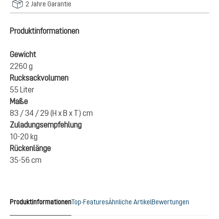
2 Jahre Garantie
Produktinformationen
Gewicht
2260 g
Rucksackvolumen
55 Liter
Maße
83 / 34 / 29 (H x B x T) cm
Zuladungsempfehlung
10-20 kg
Rückenlänge
35-56 cm
Produktinformationen
Top-Features
Ähnliche Artikel
Bewertungen