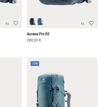
black
atlantic-ink
Access Pro 65
280,00 €
ternen
-30%