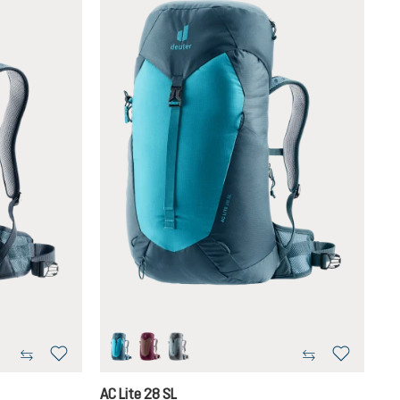
lagoon-atlantic
ashrose-cassis
shale-graphite
AC Lite 28 SL