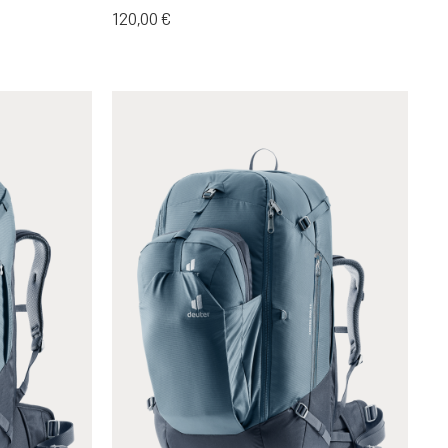
120,00 €
ternen