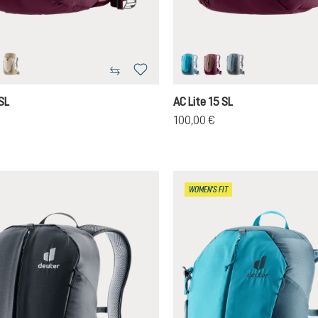
atlantic
ale-graphite
alu-greystone
lagoon-atlantic
ashrose-cassis
shale-graphite
SL
AC Lite 15 SL
100,00 €
WOMEN'S FIT