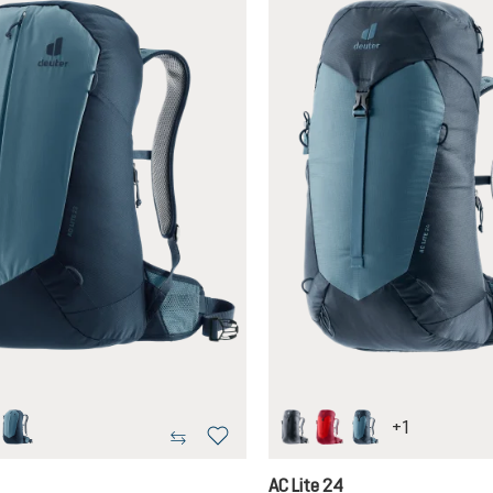
+
1
erry-masala
atlantic-ink
black
cherry-masala
atlantic-ink
AC Lite 24