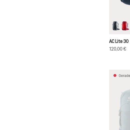
black
ch
AC Lite 30
120,00 €
Gerade 