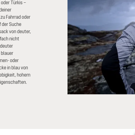
 oder Türkis –
deiner
t zu Fahrrad oder
f der Suche
ack von deuter,
fach nicht
 deuter
 blauer
amen- oder
ke in blau von
ebigkeit, hohem
igenschaften.