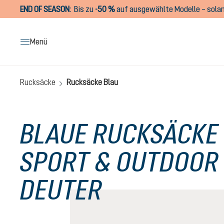
END OF SEASON
:
Bis zu
-50 %
auf ausgewählte Modelle – solan
springen
Zur Hauptnavigation springen
Menü
Rucksäcke
Rucksäcke Blau
BLAUE RUCKSÄCKE
SPORT & OUTDOOR
DEUTER