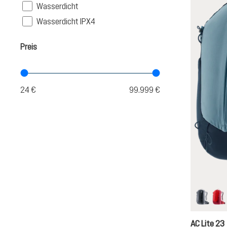
Filter
Wasserdicht
Filter
Wasserdicht IPX4
Preis
black
ch
AC Lite 23