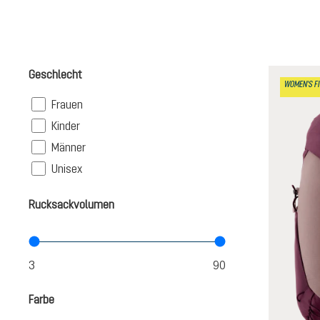
Geschlecht
WOMEN'S FI
Filter
Frauen
Filter
Kinder
Filter
Männer
Filter
Unisex
Rucksackvolumen
Farbe