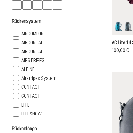
Rückensystem
lagoon-
sh
Filter
AIRCOMFORT
Filter
AIRCONTACT
AC Lite 14 
100,00 €
Filter
AIRCONTACT
Filter
AIRSTRIPES
Filter
ALPINE
Filter
Airstripes System
Filter
CONTACT
Filter
CONTACT
Filter
LITE
Filter
LITESNOW
Rückenlänge