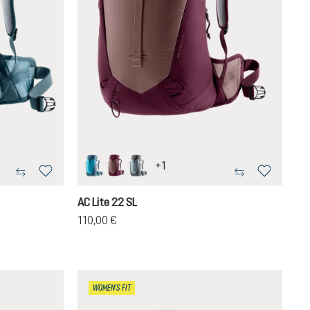
+
1
lagoon-atlantic
ashrose-cassis
shale-graphite
AC Lite 22 SL
110,00 €
WOMEN'S FIT