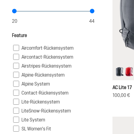
Feature
Filter
Aircomfort-Rückensystem
Filter
Aircontact-Rückensystem
Filter
Airstripes-Rückensystem
Filter
Alpine-Rückensystem
black
ch
Filter
Alpine System
AC Lite 17
Filter
Contact-Rückensystem
100,00 €
Filter
Lite-Rückensystem
Filter
LiteSnow-Rückensystem
Filter
Lite System
Filter
SL Women's Fit