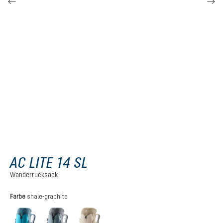
AC LITE 14 SL
Wanderrucksack
auswählen
Farbe
shale-graphite
lagoon-atlantic
shale-graphite
alu-greystone