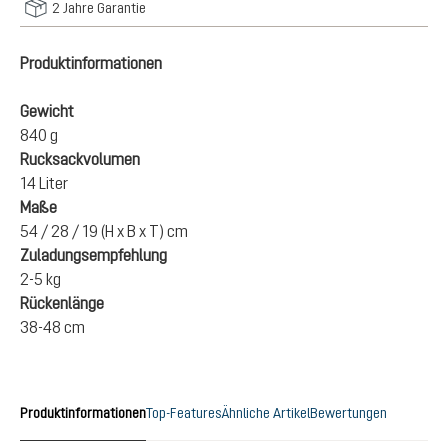
2 Jahre Garantie
Produktinformationen
Gewicht
840 g
Rucksackvolumen
14 Liter
Maße
54 / 28 / 19 (H x B x T) cm
Zuladungsempfehlung
2-5 kg
Rückenlänge
38-48 cm
Produktinformationen
Top-Features
Ähnliche Artikel
Bewertungen