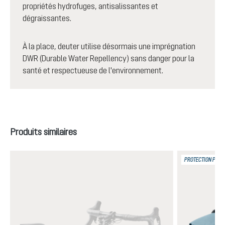
propriétés hydrofuges, antisalissantes et
dégraissantes.
À la place, deuter utilise désormais une imprégnation
DWR (Durable Water Repellency) sans danger pour la
santé et respectueuse de l'environnement.
Ignorer la galerie de produits
Produits similaires
PROTECTION PLUIE