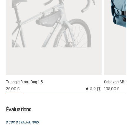
Triangle Front Bag 1.5
Cabezon SB 16
(1)
(1)
26,00 €
135,00 €
5,0
oyenne de 3 sur 5 étoiles
Note moyenne de 5 sur 5
Évaluations
0 SUR 0 ÉVALUATIONS