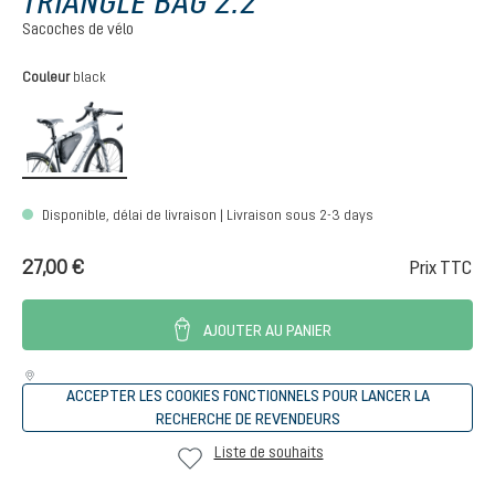
TRIANGLE BAG 2.2
Sacoches de vélo
Sélectionnez
Couleur
black
black
Disponible, délai de livraison | Livraison sous 2-3 days
27,00 €
Prix TTC
AJOUTER AU PANIER
ACCEPTER LES COOKIES FONCTIONNELS POUR LANCER LA
RECHERCHE DE REVENDEURS
Liste de souhaits