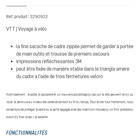
Réf. produit :
3290922
VTT | Voyage à vélo
la fine sacoche de cadre zippée permet de garder à portée
de main outils et trousse de premiers secours
impressions réfléchissantes 3M
peut être fixée de manière stable dans le triangle arrière
du cadre à l'aide de trois fermetures velcro
Avertissement : le sable, la poussière et un mauvais accrochage du sac sur le vélo peuvent ternir ou
rayer la peinture au niveau des zones de contact au fil du temps. Pour éviter tout frottement, nous
conseillons de protéger le cadre ou le porte-bagages avec des inserts en mousse ou un film protecteur
avant d'y fixer le sac / la sacoche.
FONCTIONNALITÉS