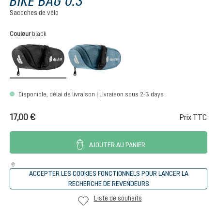
BIKE BAG 0.3
Sacoches de vélo
Sélectionnez
Couleur
black
black
atlantic
Disponible, délai de livraison | Livraison sous 2-3 days
17,00 €
Prix TTC
AJOUTER AU PANIER
ACCEPTER LES COOKIES FONCTIONNELS POUR LANCER LA
RECHERCHE DE REVENDEURS
Liste de souhaits