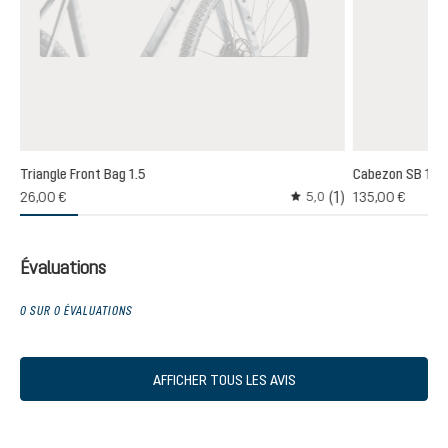
Triangle Front Bag 1.5
Cabezon SB 16
(1)
26,00 €
135,00 €
5,0
Note moyenne de 5 sur 5
Évaluations
0 SUR 0 ÉVALUATIONS
AFFICHER TOUS LES AVIS