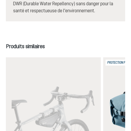
DWR (Durable Water Repellency) sans danger pour la
santé et respectueuse de l'environnement.
Ignorer la galerie de produits
Produits similaires
PROTECTION PLUIE