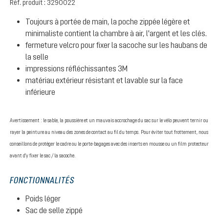
Réf. produit :
3290022
Toujours à portée de main, la poche zippée légère et
minimaliste contient la chambre à air, l'argent et les clés.
fermeture velcro pour fixer la sacoche sur les haubans de
la selle
impressions réfléchissantes 3M
matériau extérieur résistant et lavable sur la face
inférieure
Avertissement : le sable, la poussière et un mauvais accrochage du sac sur le vélo peuvent ternir ou
rayer la peinture au niveau des zones de contact au fil du temps. Pour éviter tout frottement, nous
conseillons de protéger le cadre ou le porte-bagages avec des inserts en mousse ou un film protecteur
avant d'y fixer le sac / la sacoche.
FONCTIONNALITÉS
Poids léger
Sac de selle zippé