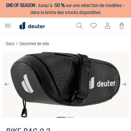
END OF SEASON
:
Jusqu’à
-50 %
sur une sélection de modèles –
tenu principal
dans la limite des stocks disponibles
Sacs
Sacoches de vélo
Ignorer la galerie d'images