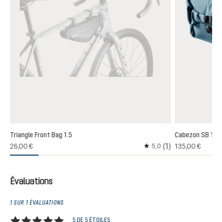
Triangle Front Bag 1.5
Cabezon SB 16
(1)
(1)
26,00 €
135,00 €
5,0
oyenne de 3 sur 5 étoiles
Note moyenne de 5 sur 5
Évaluations
1 SUR 1 ÉVALUATIONS
5 DE 5 ÉTOILES