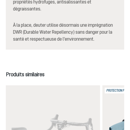
propriétés hydrofuges, antisalissantes et
dégraissantes.
À la place, deuter utilise désormais une imprégnation
DWR (Durable Water Repellency) sans danger pour la
santé et respectueuse de l'environnement.
Ignorer la galerie de produits
Produits similaires
PROTECTION PLUIE