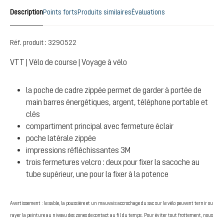
Description
Points forts
Produits similaires
Évaluations
Réf. produit :
3290522
VTT | Vélo de course | Voyage à vélo
la poche de cadre zippée permet de garder à portée de
main barres énergétiques, argent, téléphone portable et
clés
compartiment principal avec fermeture éclair
poche latérale zippée
impressions réfléchissantes 3M
trois fermetures velcro : deux pour fixer la sacoche au
tube supérieur, une pour la fixer à la potence
Avertissement : le sable, la poussière et un mauvais accrochage du sac sur le vélo peuvent ternir ou
rayer la peinture au niveau des zones de contact au fil du temps. Pour éviter tout frottement, nous