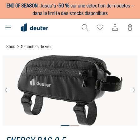
END OF SEASON
:
Jusqu’à
-50 %
sur une sélection de modèles –
tenu principal
dans la limite des stocks disponibles
Sacs
Sacoches de vélo
Ignorer la galerie d'images