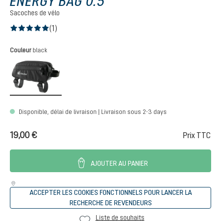
ENERGY BAG 0.5
Sacoches de vélo
(1)
Note moyenne de 5 sur 5 étoiles
Sélectionnez
Couleur
black
black
Disponible, délai de livraison | Livraison sous 2-3 days
19,00 €
Prix TTC
AJOUTER AU PANIER
ACCEPTER LES COOKIES FONCTIONNELS POUR LANCER LA
RECHERCHE DE REVENDEURS
Liste de souhaits