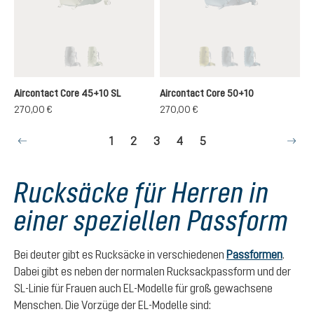
graphite-black
grove-ivy
cactus-ivy
graphite-shale
atlantic-ink
(Diese Option ist zurzeit nicht verfügbar.)
(Diese Option ist zurzeit nicht verfügbar.)
(Diese Option ist zurzeit n
(Diese Option ist zur
(Diese Option i
Aircontact Core 45+10 SL
Aircontact Core 50+10
270,00 €
270,00 €
Seite
Seite
Seite
Seite
Seite
1
2
3
4
5
Rucksäcke für Herren in
einer speziellen Passform
Bei deuter gibt es Rucksäcke in verschiedenen
Passformen
.
Dabei gibt es neben der normalen Rucksackpassform und der
SL-Linie für Frauen auch EL-Modelle für groß gewachsene
Menschen. Die Vorzüge der EL-Modelle sind: