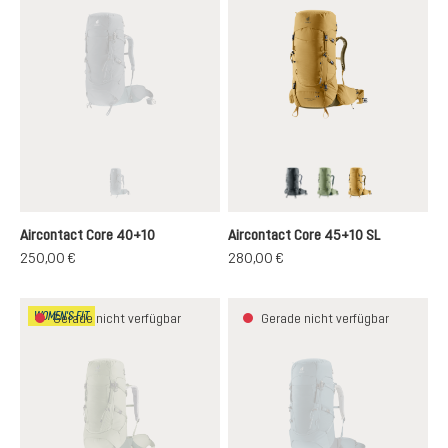
graphite-shale
graphite
grove-ivy
savanna-nori
(Diese Option ist zurzeit nicht verfügbar.)
Aircontact Core 40+10
Aircontact Core 45+10 SL
250,00 €
280,00 €
WOMEN'S FIT
Gerade nicht verfügbar
Gerade nicht verfügbar