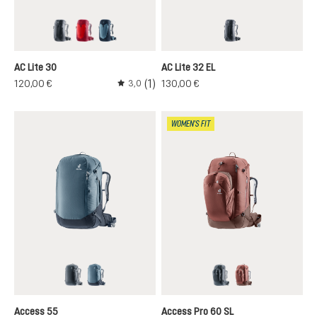
black
cherry-masala
atlantic-ink
black
AC Lite 30
AC Lite 32 EL
(1)
120,00 €
130,00 €
3,0
Durchschnittliche Bewertung von 3 von 5 S
WOMEN'S FIT
black
atlantic-ink
black
caspia-raisin
Access 55
Access Pro 60 SL