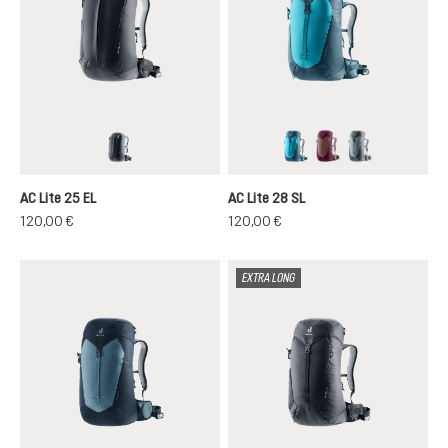
black
lagoon-atlantic
ashrose-cassis
shale-graphit
AC Lite 25 EL
AC Lite 28 SL
120,00 €
120,00 €
EXTRA LONG