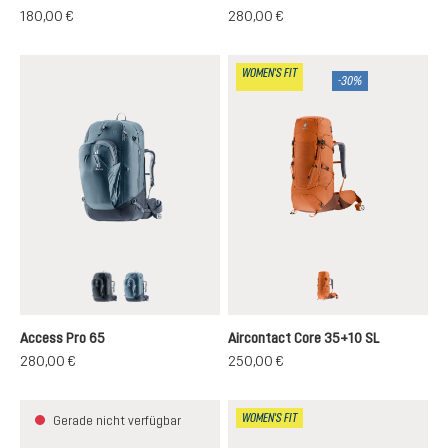
180,00 €
280,00 €
WOMEN'S FIT
-30%
black
atlantic-ink
chestnut-umbra
Access Pro 65
Aircontact Core 35+10 SL
280,00 €
250,00 €
WOMEN'S FIT
Gerade nicht verfügbar