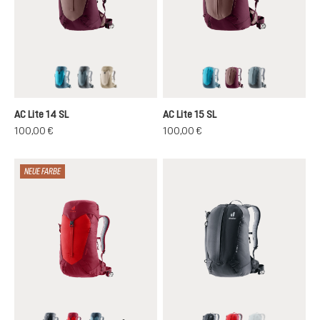
lagoon-atlantic
shale-graphite
alu-greystone
lagoon-atlantic
ashrose-cassis
shale-graphit
AC Lite 14 SL
AC Lite 15 SL
100,00 €
100,00 €
NEUE FARBE