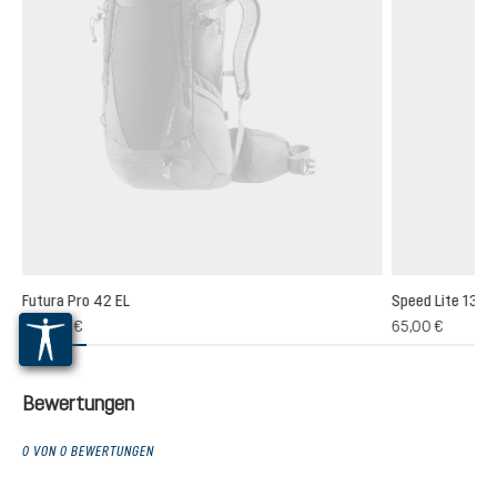
Futura Pro 42 EL
Speed Lite 13
(1)
235,00 €
65,00 €
chnittliche Bewertung von 5 von 5 Sternen
Bewertungen
0 VON 0 BEWERTUNGEN