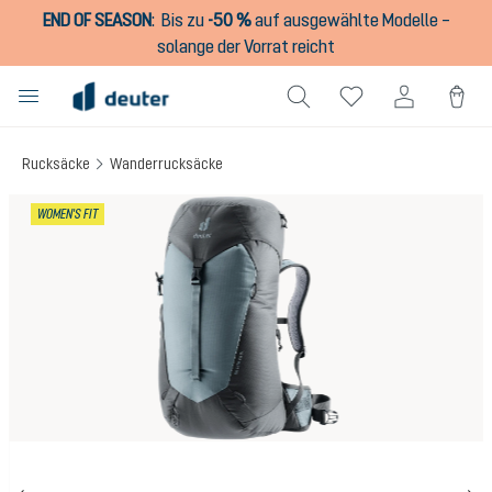
END OF SEASON
:
Bis zu
-50 %
auf ausgewählte Modelle –
alt springen
solange der Vorrat reicht
Rucksäcke
Wanderrucksäcke
Bildergalerie überspringen
WOMEN'S FIT