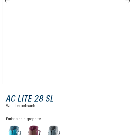
AC LITE 28 SL
Wanderrucksack
auswählen
Farbe
shale-graphite
lagoon-atlantic
ashrose-cassis
shale-graphite