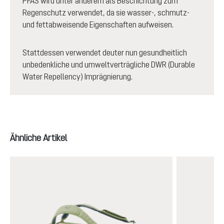
PFAS wird unter anderem als Beschichtung zum
Regenschutz verwendet, da sie wasser-, schmutz-
und fettabweisende Eigenschaften aufweisen.
Stattdessen verwendet deuter nun gesundheitlich
unbedenkliche und umweltverträgliche DWR (Durable
Water Repellency) Imprägnierung.
Produktgalerie überspringen
Ähnliche Artikel