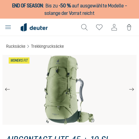
END OF SEASON
:
Bis zu
-50 %
auf ausgewählte Modelle –
alt springen
solange der Vorrat reicht
Rucksäcke
Trekkingrucksäcke
Bildergalerie überspringen
WOMEN'S FIT