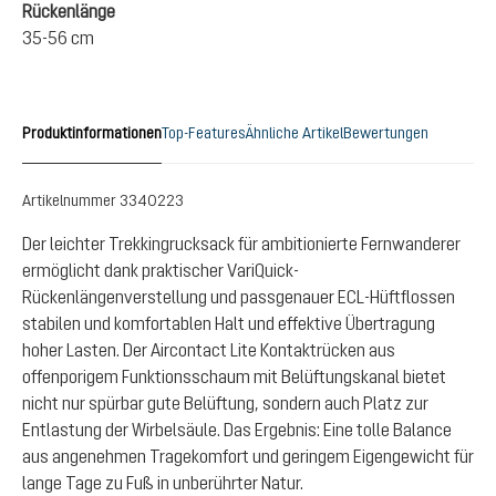
Rückenlänge
35-56 cm
Produktinformationen
Top-Features
Ähnliche Artikel
Bewertungen
Artikelnummer
3340223
Der leichter Trekkingrucksack für ambitionierte Fernwanderer
ermöglicht dank praktischer VariQuick-
Rückenlängenverstellung und passgenauer ECL-Hüftflossen
stabilen und komfortablen Halt und effektive Übertragung
hoher Lasten. Der Aircontact Lite Kontaktrücken aus
offenporigem Funktionsschaum mit Belüftungskanal bietet
nicht nur spürbar gute Belüftung, sondern auch Platz zur
Entlastung der Wirbelsäule. Das Ergebnis: Eine tolle Balance
aus angenehmen Tragekomfort und geringem Eigengewicht für
lange Tage zu Fuß in unberührter Natur.