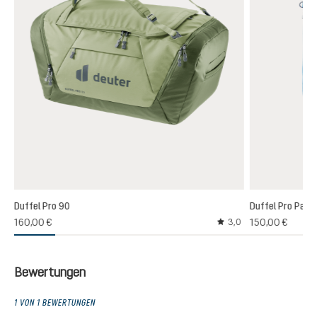
Duffel Pro 90
Duffel Pro Pack
160,00 €
150,00 €
3,0
Durchschnittliche Bew
Bewertungen
1 VON 1 BEWERTUNGEN