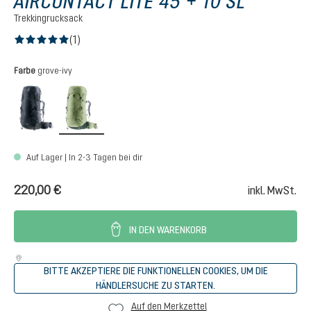
AIRCONTACT LITE 45 + 10 SL
Trekkingrucksack
(1)
Durchschnittliche Bewertung von 5 von 5 Sternen
auswählen
Farbe
grove-ivy
black-graphite
grove-ivy
Auf Lager | In 2-3 Tagen bei dir
220,00 €
inkl. MwSt.
IN DEN WARENKORB
BITTE AKZEPTIERE DIE FUNKTIONELLEN COOKIES, UM DIE
HÄNDLERSUCHE ZU STARTEN.
Auf den Merkzettel