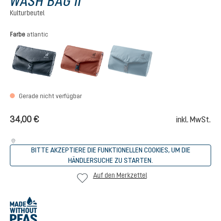
WASH BAG II
Kulturbeutel
auswählen
Farbe
atlantic
black
caspia
atlantic
(Diese Option ist zurzei
Gerade nicht verfügbar
34,00 €
inkl. MwSt.
BITTE AKZEPTIERE DIE FUNKTIONELLEN COOKIES, UM DIE
HÄNDLERSUCHE ZU STARTEN.
Auf den Merkzettel