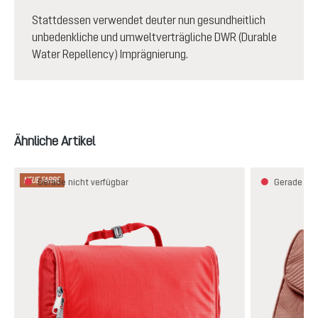
Stattdessen verwendet deuter nun gesundheitlich
unbedenkliche und umweltverträgliche DWR (Durable
Water Repellency) Imprägnierung.
Produktgalerie überspringen
Ähnliche Artikel
NEUE FARBE
Gerade nicht verfügbar
Gerade nic