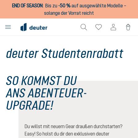
END OF SEASON
:
Bis zu
-50 %
auf ausgewählte Modelle –
alt springen
solange der Vorrat reicht
deuter Studentenrabatt
SO KOMMST DU
ANS ABENTEUER-
UPGRADE!
Du willst mit neuem Gear draußen durchstarten?
Easy! So holst du dir den exklusiven deuter