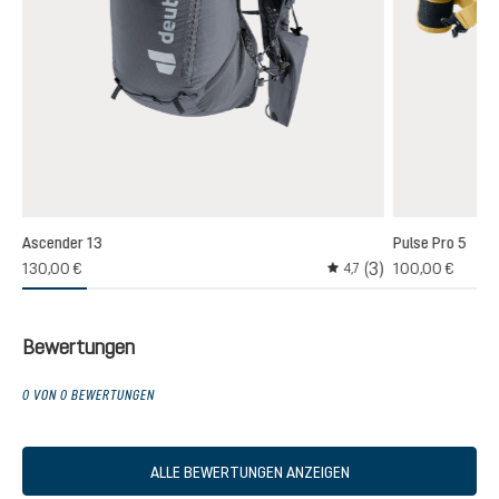
Ascender 13
Pulse Pro 5
(3)
130,00 €
100,00 €
4,7
Durchschnittliche Bewer
Bewertungen
0 VON 0 BEWERTUNGEN
ALLE BEWERTUNGEN ANZEIGEN