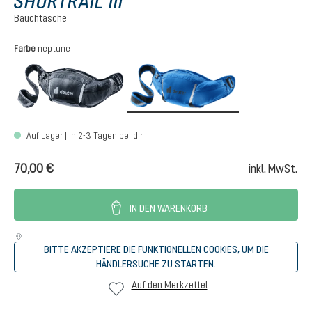
SHORTRAIL III
Bauchtasche
auswählen
Farbe
neptune
black
neptune
Auf Lager | In 2-3 Tagen bei dir
70,00 €
inkl. MwSt.
IN DEN WARENKORB
BITTE AKZEPTIERE DIE FUNKTIONELLEN COOKIES, UM DIE
HÄNDLERSUCHE ZU STARTEN.
Auf den Merkzettel