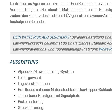
kontrolliertes Agieren beim Freeriden. Eine Beinschlaufe verhi
Verschüttungsfall, Helmbeutel, Materialschlaufen und Befest
zudem den Einsatz des leichten, TÜV-geprüften Lawinen-Airb
hochalpinen Gelände.
DEIN WHITE RISK ABO GESCHENKT:
Bei jeder Bestellung eine
Lawinenrucksacks bekommst du ein Halbjahres Standard Abo 
Lawinenpräventions- und Tourenplanungs-Plattform
White R
AUSSTATTUNG
Alpride-E2-Lawinenairbag-System
Leichtgewicht
Lageverstellriemen
Hüftflosse mit einer Materialschlaufe, Ice-Clipper-Schla
Justierbarer Brustgurt mit Signalpfeife
Pickelhalterung
Stockhalterung