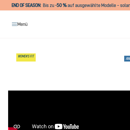
END OF SEASON
:
Bis zu
-50 %
auf ausgewählte Modelle – solan
springen
Zur Hauptnavigation springen
Menü
Bildergalerie überspringen
WOMEN'S FIT
AW