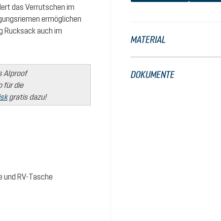
ndert das Verrutschen im
igungsriemen ermöglichen
ag Rucksack auch im
MATERIAL
s Alproof
DOKUMENTE
für die
isk
gratis dazu!
ufe und RV-Tasche