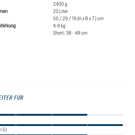
2400 g
umen
20 Liter
50 / 29 / 19 (H x B x T) cm
fehlung
4-8 kg
Short, 38 - 48 cm
1.200,00 €
inkl. MwSt.
EITER FÜR
n 5)