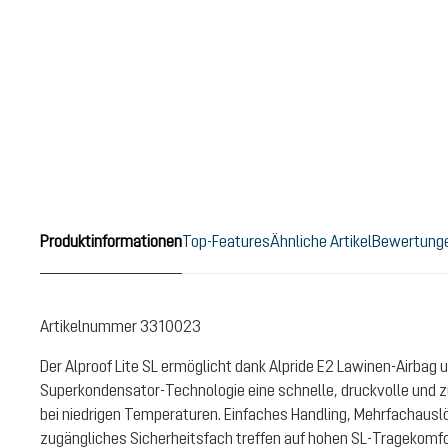
Produktinformationen
Top-Features
Ähnliche Artikel
Bewertung
Artikelnummer
3310023
Der Alproof Lite SL ermöglicht dank Alpride E2 Lawinen-Airbag 
Superkondensator-Technologie eine schnelle, druckvolle und 
bei niedrigen Temperaturen. Einfaches Handling, Mehrfachausl
zugängliches Sicherheitsfach treffen auf hohen SL-Tragekomfo