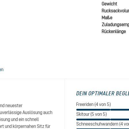
Gewicht
Rucksackvol
Maße
Zuladungsemp
Rückenlänge
en
DEIN OPTIMALER BEGL
Freeriden (4 von 5)
und neuester
zuverlässige Auslösung auch
Skitour (5 von 5)
ösung und ein schnell
Schneeschuhwandern (4 vo
rt und körpernahen Sitz für