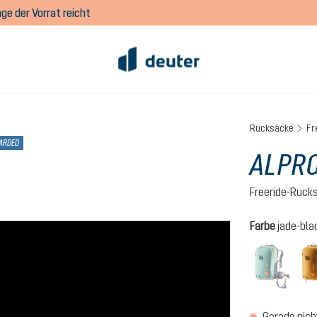
ge der Vorrat reicht
Rucksäcke
Fr
ARDED
ALPRO
Freeride-Ruck
auswähl
Farbe
jade-bla
jade-
(Diese
Gerade nich