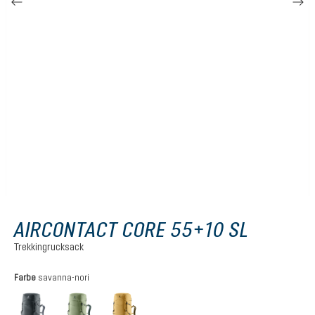
AIRCONTACT CORE 55+10 SL
Trekkingrucksack
auswählen
Farbe
savanna-nori
graphite
grove-ivy
savanna-nori