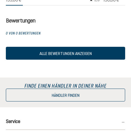
155,00 €
150,00 €
3,0
Durchschnittliche Bew
Bewertungen
0 VON 0 BEWERTUNGEN
ALLE BEWERTUNGEN ANZEIGEN
FINDE EINEN HÄNDLER IN DEINER NÄHE
HÄNDLER FINDEN
Service