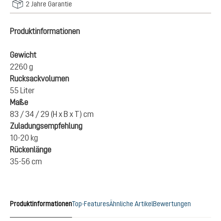
2 Jahre Garantie
Produktinformationen
Gewicht
2260 g
Rucksackvolumen
55 Liter
Maße
83 / 34 / 29 (H x B x T) cm
Zuladungsempfehlung
10-20 kg
Rückenlänge
35-56 cm
Produktinformationen
Top-Features
Ähnliche Artikel
Bewertungen