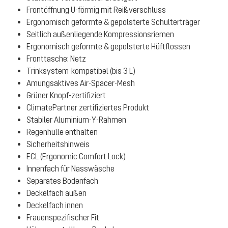
Frontöffnung U-förmig mit Reißverschluss
Ergonomisch geformte & gepolsterte Schulterträger
Seitlich außenliegende Kompressionsriemen
Ergonomisch geformte & gepolsterte Hüftflossen
Fronttasche: Netz
Trinksystem-kompatibel (bis 3 L)
Amungsaktives Air-Spacer-Mesh
Grüner Knopf-zertifiziert
ClimatePartner zertifiziertes Produkt
Stabiler Aluminium-Y-Rahmen
Regenhülle enthalten
Sicherheitshinweis
ECL (Ergonomic Comfort Lock)
Innenfach für Nasswäsche
Separates Bodenfach
Deckelfach außen
Deckelfach innen
Frauenspezifischer Fit