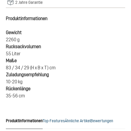
2 Jahre Garantie
Produktinformationen
Gewicht
2260 g
Rucksackvolumen
55 Liter
Maße
83 / 34 / 29 (H x B x T) cm
Zuladungsempfehlung
10-20 kg
Rückenlänge
35-56 cm
Produktinformationen
Top-Features
Ähnliche Artikel
Bewertungen