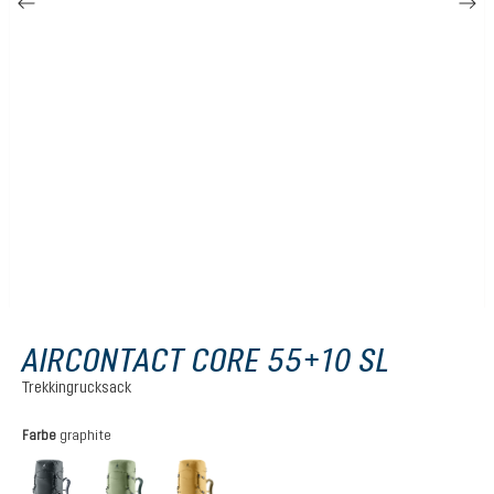
AIRCONTACT CORE 55+10 SL
Trekkingrucksack
auswählen
Farbe
graphite
graphite
grove-ivy
savanna-nori