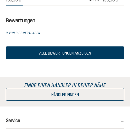
155,00 €
150,00 €
3,0
Durchschnittliche Bew
Bewertungen
0 VON 0 BEWERTUNGEN
ALLE BEWERTUNGEN ANZEIGEN
FINDE EINEN HÄNDLER IN DEINER NÄHE
HÄNDLER FINDEN
Service