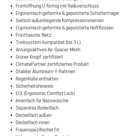
Frontöffnung U-förmig mit Reißverschluss
Ergonomisch geformte & gepolsterte Schulterträger
Seitlich außenliegende Kompressionsriemen
Ergonomisch geformte & gepolsterte Hüftflossen
Fronttasche: Netz
Trinksystem-kompatibel (bis 3 L)
Amungsaktives Air-Spacer-Mesh
Grüner Knopf-zertifiziert
ClimatePartner zertifiziertes Produkt
Stabiler Aluminium-Y-Rahmen
Regenhülle enthalten
Sicherheitshinweis
ECL (Ergonomic Comfort Lock)
Innenfach für Nasswäsche
Separates Bodenfach
Deckelfach außen
Deckelfach innen
Frauenspezifischer Fit