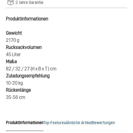
2 Jahre Garantie
Produktinformationen
Gewicht
2170 g
Rucksackvolumen
45 Liter
Maße
82 / 32 / 27 (H x B x T) cm
Zuladungsempfehlung
10-20 kg
Rückenlänge
35-56 cm
Produktinformationen
Top-Features
Ähnliche Artikel
Bewertungen