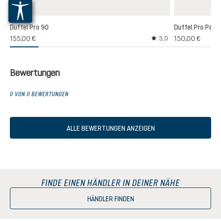
Duffel Pro 90
Duffel Pro Pack
155,00 €
150,00 €
3,0
Durchschnittliche Bew
Bewertungen
0 VON 0 BEWERTUNGEN
ALLE BEWERTUNGEN ANZEIGEN
FINDE EINEN HÄNDLER IN DEINER NÄHE
HÄNDLER FINDEN