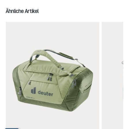
Produktgalerie überspringen
Ähnliche Artikel