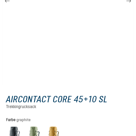
AIRCONTACT CORE 45+10 SL
Trekkingrucksack
auswählen
Farbe
graphite
graphite
grove-ivy
savanna-nori