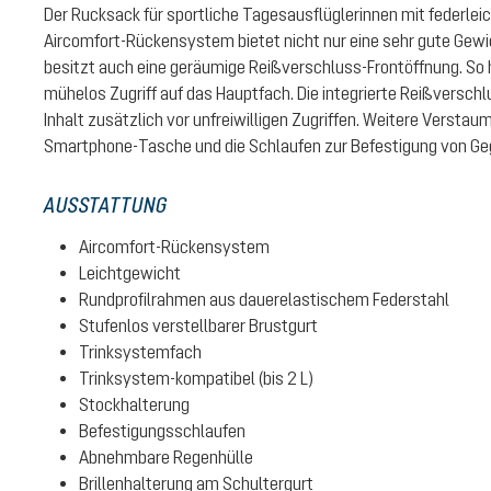
Der Rucksack für sportliche Tagesausflüglerinnen mit federle
Aircomfort-Rückensystem bietet nicht nur eine sehr gute Gew
besitzt auch eine geräumige Reißverschluss-Frontöffnung. So 
mühelos Zugriff auf das Hauptfach. Die integrierte Reißversch
Inhalt zusätzlich vor unfreiwilligen Zugriffen. Weitere Verstau
Smartphone-Tasche und die Schlaufen zur Befestigung von G
AUSSTATTUNG
Aircomfort-Rückensystem
Leichtgewicht
Rundprofilrahmen aus dauerelastischem Federstahl
Stufenlos verstellbarer Brustgurt
Trinksystemfach
Trinksystem-kompatibel (bis 2 L)
Stockhalterung
Befestigungsschlaufen
Abnehmbare Regenhülle
Brillenhalterung am Schultergurt