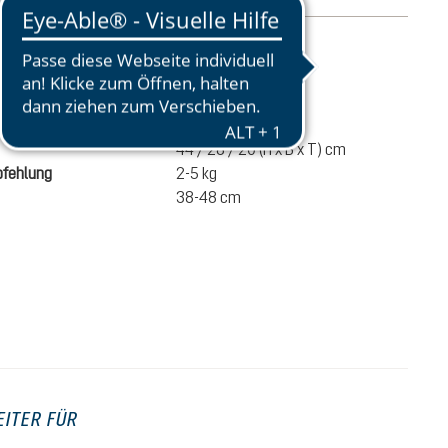
ationen
780 g
umen
15 Liter
44 / 28 / 20 (H x B x T) cm
fehlung
2-5 kg
38-48 cm
100,00 €
IN DEN WARENKORB
inkl. MwSt.
EITER FÜR