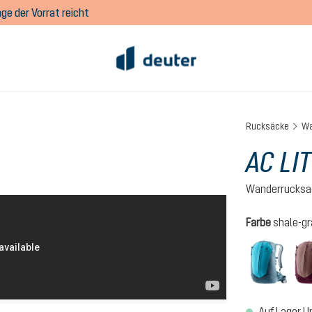
ge der Vorrat reicht
Rucksäcke
Wa
AC LIT
Wanderrucksa
auswähl
Farbe
shale-gr
lagoo
Auf Lager | I