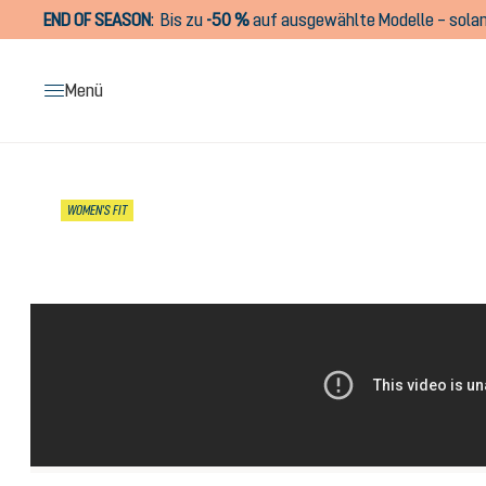
END OF SEASON
:
Bis zu
-50 %
auf ausgewählte Modelle – solan
springen
Zur Hauptnavigation springen
Menü
Bildergalerie überspringen
WOMEN'S FIT