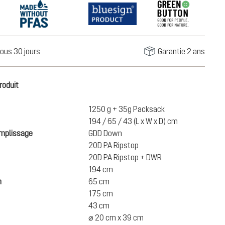
ous 30 jours
Garantie 2 ans
roduit
1250 g + 35g Packsack
194 / 65 / 43 (L x W x D) cm
emplissage
GDD Down
20D PA Ripstop
20D PA Ripstop + DWR
194 cm
h
65 cm
175 cm
43 cm
⌀ 20 cm x 39 cm