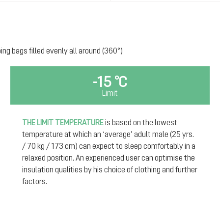
ping bags filled evenly all around (360°)
-15 °C
Limit
THE LIMIT TEMPERATURE
is based on the lowest
temperature at which an ‘average’ adult male (25 yrs.
/ 70 kg / 173 cm) can expect to sleep comfortably in a
relaxed position. An experienced user can optimise the
insulation qualities by his choice of clothing and further
factors.