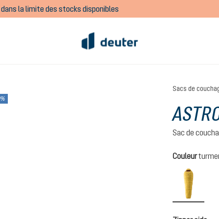
dans la limite des stocks disponibles
Sacs de coucha
0%
ASTRO
Sac de coucha
Sélectionnez
Couleur
turme
turmeri