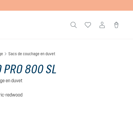
ge
Sacs de couchage en duvet
 PRO 800 SL
ge en duvet
ric-redwood
c-redwood