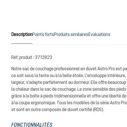
Description
Points forts
Produits similaires
Évaluations
Réf. produit :
3712823
Notre sac de couchage professionnel en duvet Astro Pro est parf
ce soit sous la tente ou à la belle étoile. L'enveloppe intérieur
largeur, s'adapte parfaitement au dormeur. Elle offre beaucoup
la chaleur dans le sac de couchage. La zone sensible des pieds
grâce à la boîte à pieds tridimensionnelle et offre une liberté
à la coupe ergonomique. Tous les modèles de la série Astro Pr
et sont en outre composés de duvet certifié (RDS).
FONCTIONNALITÉS