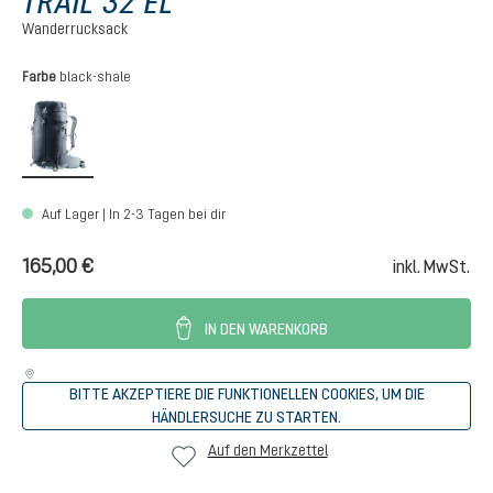
TRAIL 32 EL
Wanderrucksack
auswählen
Farbe
black-shale
black-shale
Auf Lager | In 2-3 Tagen bei dir
165,00 €
inkl. MwSt.
IN DEN WARENKORB
BITTE AKZEPTIERE DIE FUNKTIONELLEN COOKIES, UM DIE
HÄNDLERSUCHE ZU STARTEN.
Auf den Merkzettel