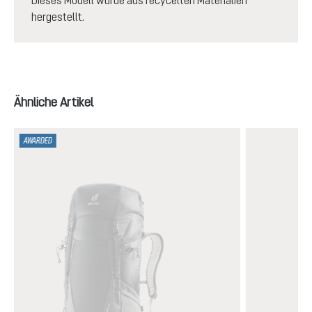
hergestellt.
Produktgalerie überspringen
Ähnliche Artikel
AWARDED