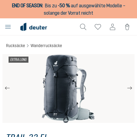
END OF SEASON
:
Bis zu
-50 %
auf ausgewählte Modelle –
alt springen
solange der Vorrat reicht
Rucksäcke
Wanderrucksäcke
Bildergalerie überspringen
EXTRA LONG