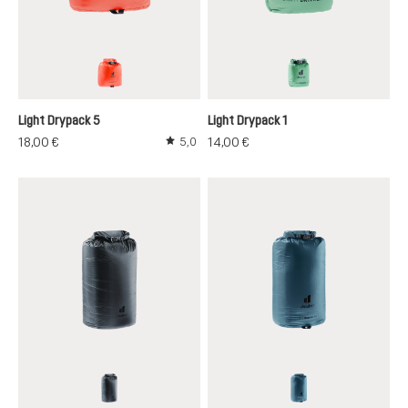
papaya
spearmint
Light Drypack 5
Light Drypack 1
18,00 €
14,00 €
5,0
Durchschnittliche Bewertung von 5 von 5
graphite
atlantic