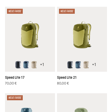
NEUE FARBE
NEUE FARBE
+
1
+
1
black
atlantic-ink
alu-greystone
black
atlantic-ink
alu-greystone
Speed Lite 17
Speed Lite 21
70,00 €
80,00 €
NEUE FARBE