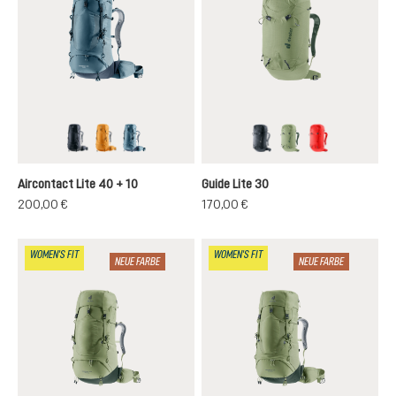
black-graphite
amber-maple
atlantic-ink
black
grove-ivy
poppy-crims
Aircontact Lite 40 + 10
Guide Lite 30
200,00 €
170,00 €
WOMEN'S FIT
WOMEN'S FIT
NEUE FARBE
NEUE FARBE