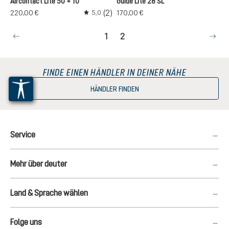
Aircontact Lite 50 + 10
Guide Lite 28 SL
(2)
220,00 €
170,00 €
5,0
Durchschnittliche Bewertung von 5 von 5 S
Seite
Seite
1
2
FINDE EINEN HÄNDLER IN DEINER NÄHE
HÄNDLER FINDEN
Service
Mehr über deuter
Land & Sprache wählen
Folge uns