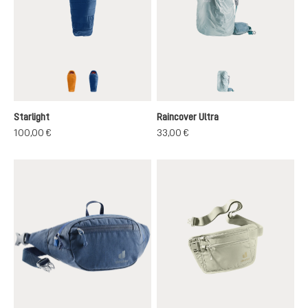
maple-redwood
nightblue-redwood
tin
Starlight
Raincover Ultra
100,00 €
33,00 €