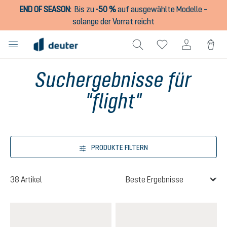
END OF SEASON
:
Bis zu
-50 %
auf ausgewählte Modelle –
alt springen
solange der Vorrat reicht
Suchergebnisse für
"flight"
PRODUKTE FILTERN
38 Artikel