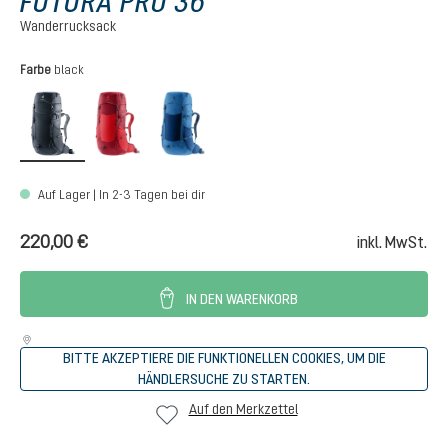
FUTURA PRO 36
Wanderrucksack
auswählen
Farbe
black
black
cherry-masala
nightblue-baltic
Auf Lager | In 2-3 Tagen bei dir
220,00 €
inkl. MwSt.
IN DEN WARENKORB
BITTE AKZEPTIERE DIE FUNKTIONELLEN COOKIES, UM DIE
HÄNDLERSUCHE ZU STARTEN.
Auf den Merkzettel