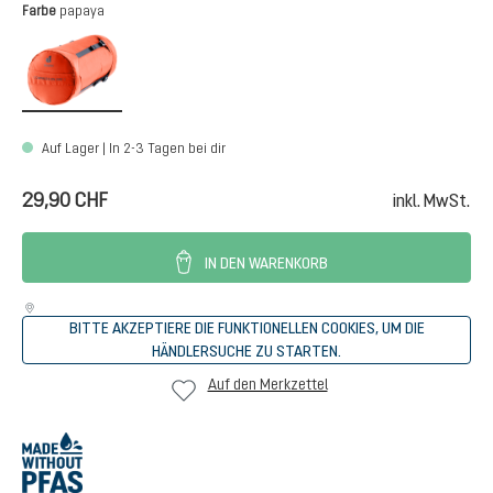
auswählen
Farbe
papaya
papaya
Auf Lager | In 2-3 Tagen bei dir
29,90 CHF
inkl. MwSt.
IN DEN WARENKORB
BITTE AKZEPTIERE DIE FUNKTIONELLEN COOKIES, UM DIE
HÄNDLERSUCHE ZU STARTEN.
Auf den Merkzettel