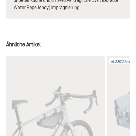
unbedenkliche und umweltverträgliche DWR (Durable
Water Repellency) Imprägnierung.
Produktgalerie überspringen
Ähnliche Artikel
REGENSCHUTZ IPX