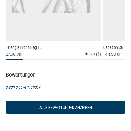
Triangle Front Bag 1.5
Cabezon SB 16
(1)
(1)
27,90 CHF
144,90 CHF
5,0
chnittliche Bewertung von 3 von 5 Sternen
Durchschnittliche Bewer
Bewertungen
0 VON 0 BEWERTUNGEN
ALLE BEWERTUNGEN ANZEIGEN