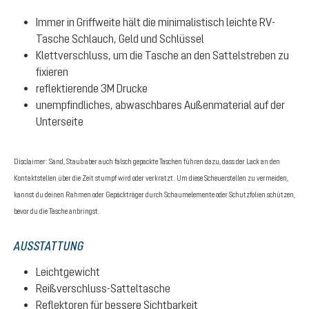
Immer in Griffweite hält die minimalistisch leichte RV-
Tasche Schlauch, Geld und Schlüssel
Klettverschluss, um die Tasche an den Sattelstreben zu
fixieren
reflektierende 3M Drucke
unempfindliches, abwaschbares Außenmaterial auf der
Unterseite
Disclaimer: Sand, Staub aber auch falsch gepackte Taschen führen dazu, dass der Lack an den
Kontaktstellen über die Zeit stumpf wird oder verkratzt. Um diese Scheuerstellen zu vermeiden,
kannst du deinen Rahmen oder Gepäckträger durch Schaumelemente oder Schutzfolien schützen,
bevor du die Tasche anbringst.
AUSSTATTUNG
Leichtgewicht
Reißverschluss-Satteltasche
Reflektoren für bessere Sichtbarkeit