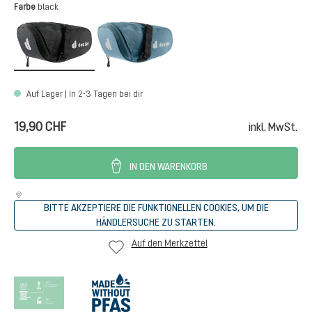
auswählen
Farbe
black
black
atlantic
Auf Lager | In 2-3 Tagen bei dir
19,90 CHF
inkl. MwSt.
IN DEN WARENKORB
BITTE AKZEPTIERE DIE FUNKTIONELLEN COOKIES, UM DIE
HÄNDLERSUCHE ZU STARTEN.
Auf den Merkzettel