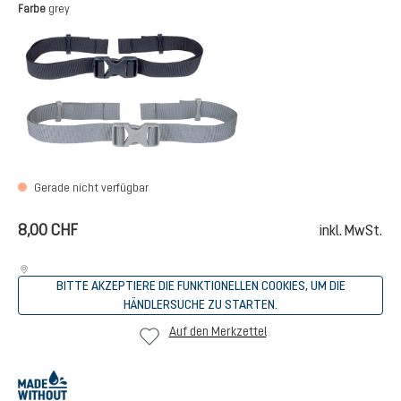
auswählen
Farbe
grey
black
grey
(Diese Option ist zurzeit nicht 
Gerade nicht verfügbar
8,00 CHF
inkl. MwSt.
BITTE AKZEPTIERE DIE FUNKTIONELLEN COOKIES, UM DIE
HÄNDLERSUCHE ZU STARTEN.
Auf den Merkzettel