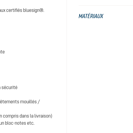
aux certifiés bluesign®.
MATÉRIAUX
nte
n sécurité
vêtements mouillés /
n compris dans la livraison)
un bloc-notes etc.