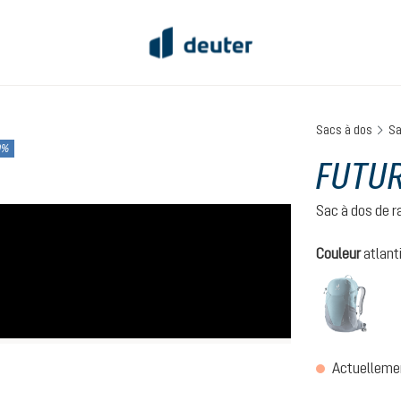
Sacs à dos
Sa
0%
FUTUR
Sac à dos de 
Sélectionnez
Couleur
atlant
atlant
(Cette
Actuellemen