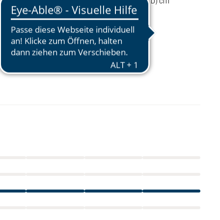
52 / 28 / 18 (L x W x D) cm
mmandée
3-6 kg
os
44 - 54 cm
136,47 $CA
excl. GST / PST