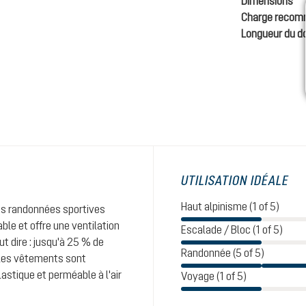
Dimensions
Charge reco
Longueur du d
UTILISATION IDÉALE
Haut alpinisme (1 of 5)
les randonnées sportives
ble et offre une ventilation
Escalade / Bloc (1 of 5)
t dire : jusqu'à 25 % de
Randonnée (5 of 5)
 les vêtements sont
astique et perméable à l'air
Voyage (1 of 5)