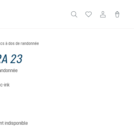
cs à dos de randonnée
A 23
randonnée
ic-ink
ic-ink
 option n'est pas disponible pour le moment.)
t indisponible