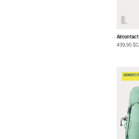
graphit
(Cette o
Aircontact
439,95 $C
WOMEN'S FI