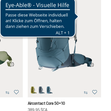
cactus-ivy
graphite-shale
atlantic-ink
pas disponible pour le moment.)
Aircontact Core 50+10
389,95 $CA