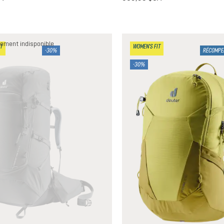
ement indisponible
T
WOMEN'S FIT
-30%
RÉCOMPE
-30%