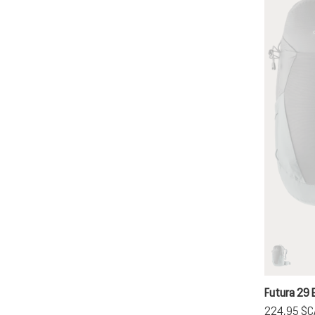
graphit
(Cette o
Futura 29 
224,95 $C