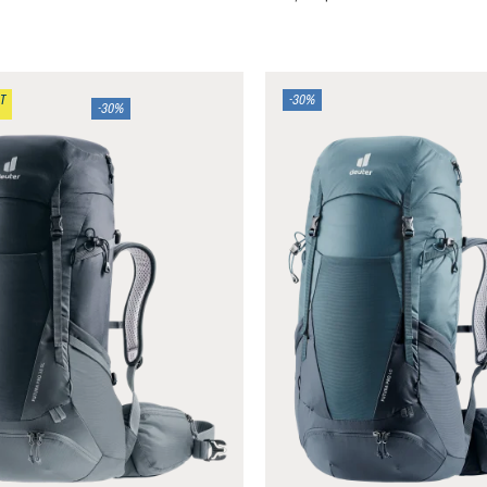
T
-30%
-30%