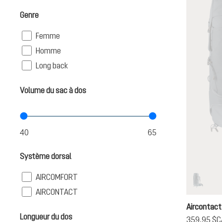
Genre
Filter
Femme
Filter
Homme
Filter
Long back
Volume du sac à dos
Système dorsal
Filter
AIRCOMFORT
graphit
(Cette o
Filter
AIRCONTACT
Aircontact
Longueur du dos
359,95 $C