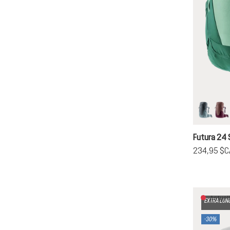
graphit
as
Futura 24 
234,95 $C
Actuell
EXTRA LON
-30%