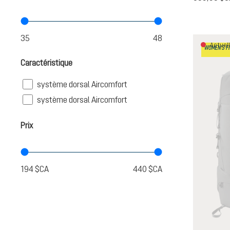
Actuell
WOMEN'S FI
Caractéristique
Filter
système dorsal Aircomfort
Filter
système dorsal Aircomfort
Prix