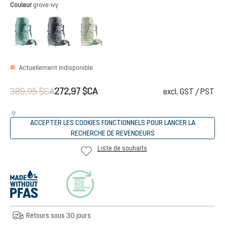
Sélectionnez
Couleur
grove-ivy
jade-graphite
graphite-black
grove-ivy
(Cette option n'est pas disponible pour l
Actuellement indisponible
389,95 $CA
272,97 $CA
excl. GST / PST
ACCEPTER LES COOKIES FONCTIONNELS POUR LANCER LA
RECHERCHE DE REVENDEURS
Liste de souhaits
Retours sous 30 jours