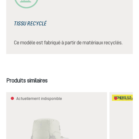
TISSU RECYCLÉ
Ce modèle est fabriqué à partir de matériaux recyclés.
Ignorer la galerie de produits
Produits similaires
WOMEN'S FIT
Actuellement indisponible
Actuelleme