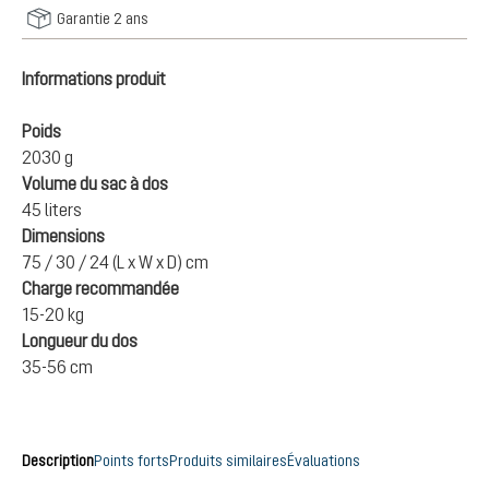
Garantie 2 ans
Informations produit
Poids
2030 g
Volume du sac à dos
45 liters
Dimensions
75 / 30 / 24 (L x W x D) cm
Charge recommandée
15-20 kg
Longueur du dos
35-56 cm
Description
Points forts
Produits similaires
Évaluations