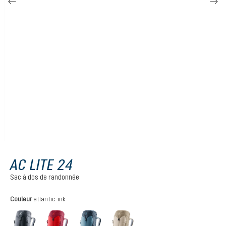
AC LITE 24
Sac à dos de randonnée
Sélectionnez
Couleur
atlantic-ink
black
cherry-masala
atlantic-ink
alu-greystone