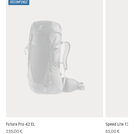
RÉCOMPENSÉ
Futura Pro 42 EL
Speed Lite 13
(1)
235,00 €
65,00 €
oyenne de 5 sur 5 étoiles