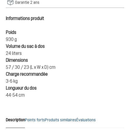
Garantie 2 ans
Informations produit
Poids
930 g
Volume du sac à dos
24 liters
Dimensions
57 / 30 / 23 (L x W x D) cm
Charge recommandée
3-6 kg
Longueur du dos
44-54 cm
Description
Points forts
Produits similaires
Évaluations