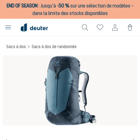
END OF SEASON
:
Jusqu’à
-50 %
sur une sélection de modèles –
tenu principal
dans la limite des stocks disponibles
Sacs à dos
Sacs à dos de randonnée
Ignorer la galerie d'images