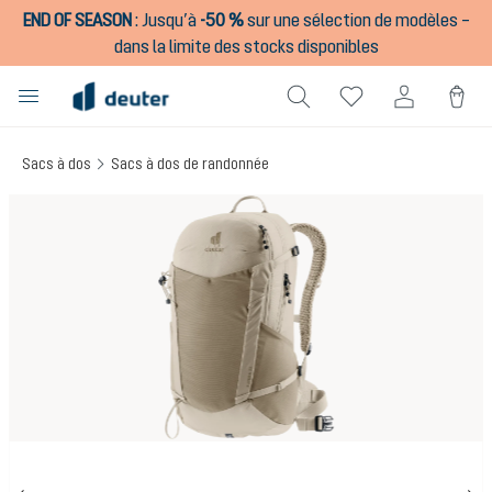
END OF SEASON
:
Jusqu’à
-50 %
sur une sélection de modèles –
tenu principal
dans la limite des stocks disponibles
Sacs à dos
Sacs à dos de randonnée
Ignorer la galerie d'images