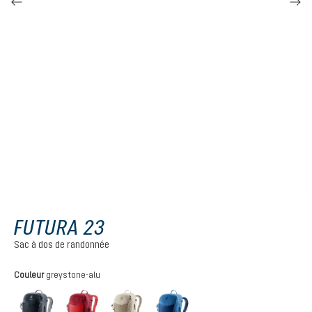
FUTURA 23
Sac à dos de randonnée
Sélectionnez
Couleur
greystone-alu
black
cherry-masala
greystone-alu
nightblue-baltic