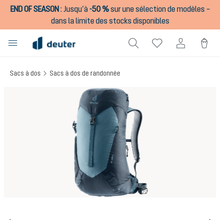
END OF SEASON
:
Jusqu’à
-50 %
sur une sélection de modèles –
tenu principal
dans la limite des stocks disponibles
Sacs à dos
Sacs à dos de randonnée
Ignorer la galerie d'images