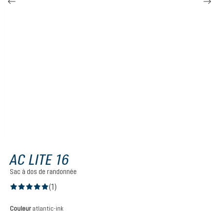
AC LITE 16
Sac à dos de randonnée
(1)
Note moyenne de 5 sur 5 étoiles
Sélectionnez
Couleur
atlantic-ink