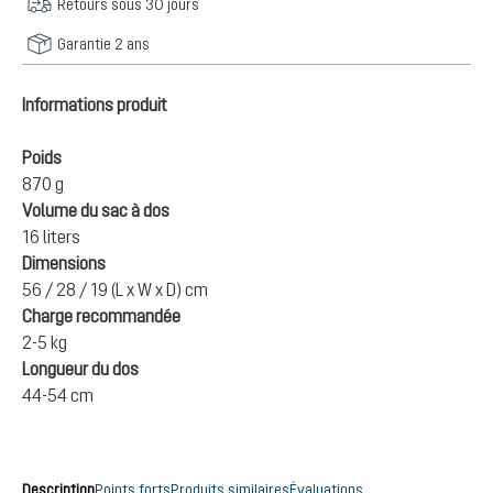
Retours sous 30 jours
Garantie 2 ans
Informations produit
Poids
870 g
Volume du sac à dos
16 liters
Dimensions
56 / 28 / 19 (L x W x D) cm
Charge recommandée
2-5 kg
Longueur du dos
44-54 cm
Description
Points forts
Produits similaires
Évaluations