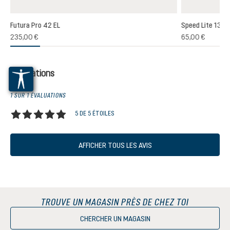
Futura Pro 42 EL
Speed Lite 13
(1)
235,00 €
65,00 €
oyenne de 5 sur 5 étoiles
Évaluations
1 SUR 1 ÉVALUATIONS
5 DE 5 ÉTOILES
Note moyenne de 5 sur 5 étoiles
AFFICHER TOUS LES AVIS
TROUVE UN MAGASIN PRÈS DE CHEZ TOI
CHERCHER UN MAGASIN