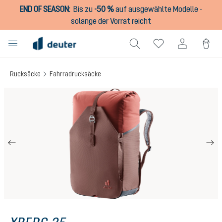
END OF SEASON
:
Bis zu
-50 %
auf ausgewählte Modelle -
alt springen
solange der Vorrat reicht
Rucksäcke
Fahrradrucksäcke
Bildergalerie überspringen