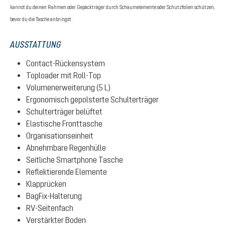
kannst du deinen Rahmen oder Gepäckträger durch Schaumelemente oder Schutzfolien schützen,
bevor du die Tasche anbringst.
AUSSTATTUNG
Contact-Rückensystem
Toploader mit Roll-Top
Volumenerweiterung (5 L)
Ergonomisch gepolsterte Schulterträger
Schulterträger belüftet
Elastische Fronttasche
Organisationseinheit
Abnehmbare Regenhülle
Seitliche Smartphone Tasche
Reflektierende Elemente
Klapprücken
BagFix-Halterung
RV-Seitenfach
Verstärkter Boden