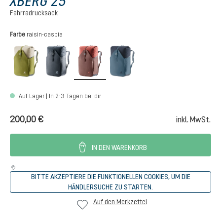
XBERG 25
Fahrradrucksack
auswählen
Farbe
raisin-caspia
cactus-desert
black
raisin-caspia
atlantic-ink
Auf Lager | In 2-3 Tagen bei dir
200,00 €
inkl. MwSt.
IN DEN WARENKORB
BITTE AKZEPTIERE DIE FUNKTIONELLEN COOKIES, UM DIE
HÄNDLERSUCHE ZU STARTEN.
Auf den Merkzettel