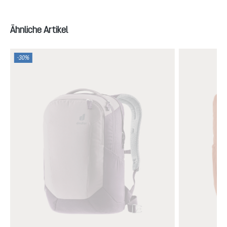
Produktgalerie überspringen
Ähnliche Artikel
-30%