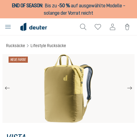
END OF SEASON
:
Bis zu
-50 %
auf ausgewählte Modelle –
alt springen
solange der Vorrat reicht
Rucksäcke
Lifestyle Rucksäcke
Bildergalerie überspringen
NEUE FARBE