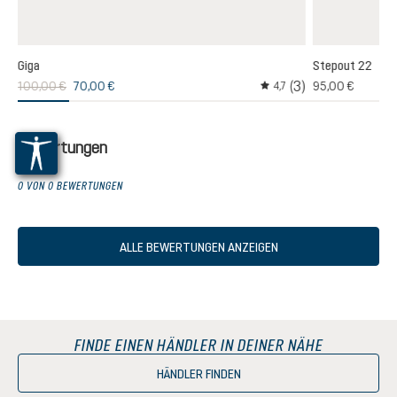
Giga
Stepout 22
(3)
100,00 €
70,00 €
95,00 €
,0
4,7
hschnittliche Bewertung von 5 von 5 Sternen
Durchschnittliche Bewer
Bewertungen
0 VON 0 BEWERTUNGEN
ALLE BEWERTUNGEN ANZEIGEN
FINDE EINEN HÄNDLER IN DEINER NÄHE
HÄNDLER FINDEN