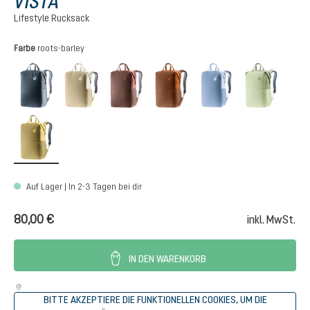
VISTA
Lifestyle Rucksack
auswählen
Farbe
roots-barley
black
desert-bone
raisin-caspia
mocha-pecan
bluejay-polar
minera
roots-barley
Auf Lager | In 2-3 Tagen bei dir
80,00 €
inkl. MwSt.
IN DEN WARENKORB
BITTE AKZEPTIERE DIE FUNKTIONELLEN COOKIES, UM DIE